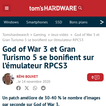
Rechercher
>
Windows
Smartphones
SSD
Bons plans
Tomshardware.fr
Gaming
Jeux-vidéo
God of War 3 et
Gran Turismo 5 se bonifient sur l’émulateur RPCS3
God of War 3 et Gran
Turismo 5 se bonifient sur
l’émulateur RPCS3
RÉMI BOUVET
Com
0
, le 14 novembre 2020
Facebook
Twitter
Whatsapp
Reddit
Un patch améliore de 30-40 % le nombre d’images
par seconde sur God of War 3.