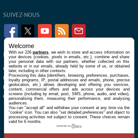
SUIVEZ-NOUS
Facebook
Twitter
Youtube
RSS
Newsletter
Welcome
With our 226
partners
, we wish to store and access information on
ENTREPRISE
À PROPOS
your devices (cookies, pixels in emails, etc.), combine and share
your personal data with our partners, whether collected on this
website or in our emails, already held by some of us, or obtained
Confidentialité et Cookies
Contact
later, including in other contexts.
Processing this data (identifiers, browsing, preferences, purchases,
Mentions légales et CGU
loyalty programs, IP, postal addresses and emails, phone, precise
geolocation, etc.) allows developing and offering you services,
Préférences Cookies
content, commercial offers and ads across your devices and
screens (including by email, post, SMS, phone, audio, and video),
Qui sommes nous
personalising them, measuring their performance, and analysing
audiences.
You can "accept all" and withdraw your consent at any time via the
"cookie" icon
. You can also "set detailed preferences" and object to
processing activities not subject to consent. These choices remain
valid for 6 months.
powered by
© 2026 Galaxie Media Tous droits réservés