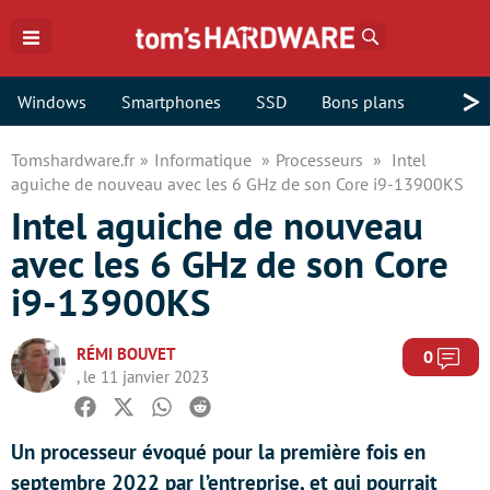
Rechercher
>
Windows
Smartphones
SSD
Bons plans
Tomshardware.fr
Informatique
Processeurs
Intel
aguiche de nouveau avec les 6 GHz de son Core i9-13900KS
Intel aguiche de nouveau
avec les 6 GHz de son Core
i9-13900KS
RÉMI BOUVET
Com
0
, le 11 janvier 2023
Facebook
Twitter
Whatsapp
Reddit
Un processeur évoqué pour la première fois en
septembre 2022 par l’entreprise, et qui pourrait