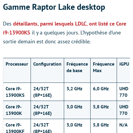
Gamme Raptor Lake desktop
Des
détaillants, parmi lesquels LDLC, ont listé ce Core
i9-13900KS
il y a quelques jours. L’hypothèse d’une
sortie demain est donc assez crédible.
Processeur
Configuration
Fréquence
Fréquence
iGPU
de base
Max
Core i9-
24/32T
3,2 GHz
6,0 GHz
UHD
13900KS
(8P+16E)
770
Core i9-
24/32T
3,0 GHz
5,8 GHz
UHD
13900K
(8P+16E)
770
Core i9-
24/32T
3,0 GHz
5,8 GHz
N/A
13900KF
(8P+16E)