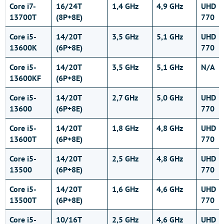
Core i7-
16/24T
1,4 GHz
4,9 GHz
UHD
13700T
(8P+8E)
770
Core i5-
14/20T
3,5 GHz
5,1 GHz
UHD
13600K
(6P+8E)
770
Core i5-
14/20T
3,5 GHz
5,1 GHz
N/A
13600KF
(6P+8E)
Core i5-
14/20T
2,7 GHz
5,0 GHz
UHD
13600
(6P+8E)
770
Core i5-
14/20T
1,8 GHz
4,8 GHz
UHD
13600T
(6P+8E)
770
Core i5-
14/20T
2,5 GHz
4,8 GHz
UHD
13500
(6P+8E)
770
Core i5-
14/20T
1,6 GHz
4,6 GHz
UHD
13500T
(6P+8E)
770
Core i5-
10/16T
2,5 GHz
4,6 GHz
UHD