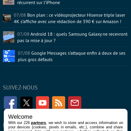
récurrent sur l’iPhone
07/08
Bon plan : ce vidéoprojecteur Hisense triple laser
4K s’affiche avec une rédaction de 390 € sur Amazon !
07/08
Android 18 : quels Samsung Galaxy ne recevront
pas la mise à jour ?
07/08
Google Messages s’attaque enfin à deux de ses
plus gros défauts
SUIVEZ-NOUS
Facebook
Twitter
Youtube
RSS
Newsletter
Welcome
With our 226
partners
, we wish to store and access information on
ENTREPRISE
À PROPOS
your devices (cookies, pixels in emails, etc.), combine and share