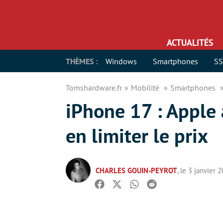
ACTUALITÉS
THÈMES :
Windows
Smartphones
S
Tomshardware.fr
Mobilité
Smartphones
iPhone 17 : Apple
en limiter le prix
CHARLES GOUIN-PEYROT
, le 3 janvier 
Facebook
Twitter
Whatsapp
Reddit