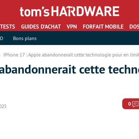
TESTS
GUIDES D’ACHAT
VPN
FORFAIT MOBILE
DOS
SD
Bons plans
iPhone 17 : Apple abandonnerait cette technologie pour en limit
 abandonnerait cette techn
0
2025