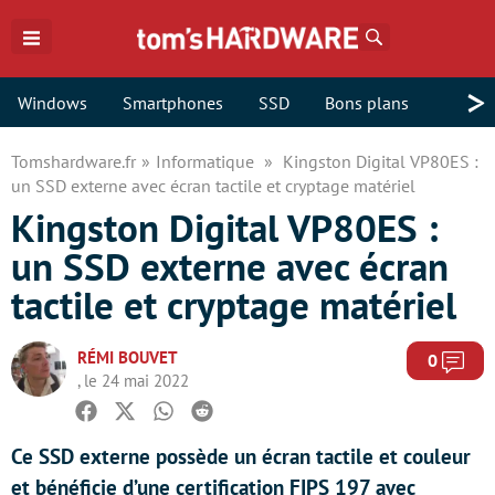
Rechercher
>
Windows
Smartphones
SSD
Bons plans
Tomshardware.fr
Informatique
Kingston Digital VP80ES :
un SSD externe avec écran tactile et cryptage matériel
Kingston Digital VP80ES :
un SSD externe avec écran
tactile et cryptage matériel
RÉMI BOUVET
Com
0
, le 24 mai 2022
Facebook
Twitter
Whatsapp
Reddit
Ce SSD externe possède un écran tactile et couleur
et bénéficie d’une certification FIPS 197 avec