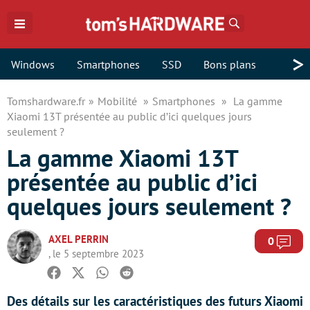
Rechercher
>
Windows
Smartphones
SSD
Bons plans
Tomshardware.fr
Mobilité
Smartphones
La gamme
Xiaomi 13T présentée au public d’ici quelques jours
seulement ?
La gamme Xiaomi 13T
présentée au public d’ici
quelques jours seulement ?
AXEL PERRIN
Com
0
, le 5 septembre 2023
Facebook
Twitter
Whatsapp
Reddit
Des détails sur les caractéristiques des futurs Xiaomi