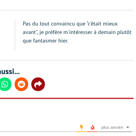
Pas du tout convaincu que "c'était mieux
avant", je préfère m'intéresser à demain plutôt
que fantasmer hier.
ussi...
din
Whatsapp
Reddit
Share
plus ancien