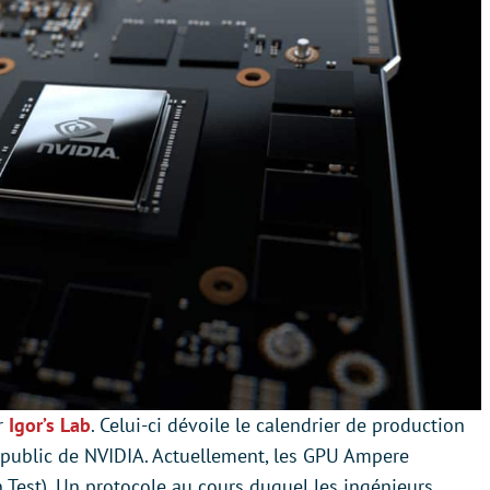
ur
Igor’s Lab
. Celui-ci dévoile le calendrier de production
 public de NVIDIA. Actuellement, les GPU Ampere
 Test). Un protocole au cours duquel les ingénieurs