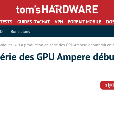
TESTS
GUIDES D’ACHAT
VPN
FORFAIT MOBILE
DOS
SD
Bons plans
aphiques
La production en série des GPU Ampere débuterait en 
série des GPU Ampere débu
1