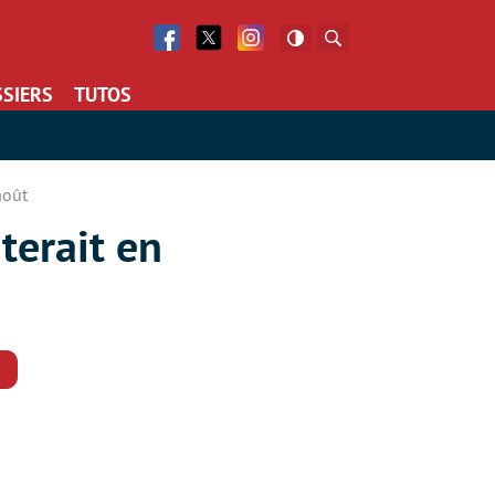
Facebook
Twitter
Facebook
Rechercher
SIERS
TUTOS
août
terait en
Commentaires