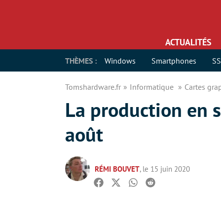
ACTUALITÉS
THÈMES :
Windows
Smartphones
S
Tomshardware.fr
Informatique
Cartes gr
La production en 
août
RÉMI BOUVET
, le 15 juin 2020
Facebook
Twitter
Whatsapp
Reddit