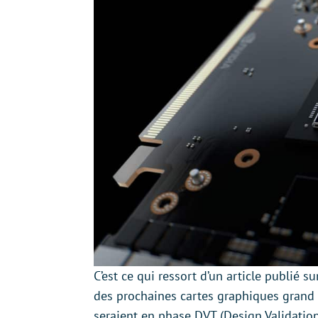
C’est ce qui ressort d’un article publié s
des prochaines cartes graphiques grand
seraient en phase DVT (Design Validation