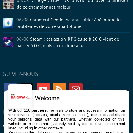
06/08
Disney+ va ravir les fans de foot avec la diffusion
de ce championnat majeur
06/08
Comment Gemini va vous aider à résoudre les
problèmes de votre smartphone
06/08
Steam : cet action-RPG culte à 20 € vient de
passer à 0 €, mais ça ne durera pas
SUIVEZ-NOUS
Facebook
Twitter
Youtube
RSS
Newsletter
Welcome
With our 226
partners
, we wish to store and access information on
ENTREPRISE
À PROPOS
your devices (cookies, pixels in emails, etc.), combine and share
your personal data with our partners, whether collected on this
website or in our emails, already held by some of us, or obtained
Confidentialité et Cookies
Contact
later, including in other contexts.
Processing this data (identifiers, browsing, preferences, purchases,