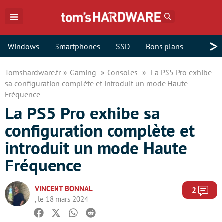
Rechercher
>
Windows
Smartphones
SSD
Bons plans
Tomshardware.fr
Gaming
Consoles
La PS5 Pro exhibe
sa configuration complète et introduit un mode Haute
Fréquence
La PS5 Pro exhibe sa
configuration complète et
introduit un mode Haute
Fréquence
VINCENT BONNAL
Com
2
, le 18 mars 2024
Facebook
Twitter
Whatsapp
Reddit