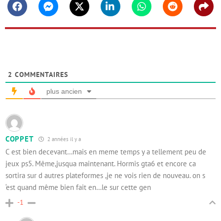
Facebook
Messenger
Twitter
Linkedin
Whatsapp
Reddit
Shar
2
COMMENTAIRES
plus ancien
COPPET
2 années il y a
C est bien decevant…mais en meme temps y a tellement peu de
jeux ps5. Même,jusqua maintenant. Hormis gta6 et encore ca
sortira sur d autres plateformes ,je ne vois rien de nouveau. on s
‘est quand même bien fait en…le sur cette gen
-1