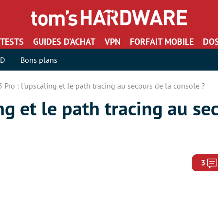
TESTS
GUIDES D’ACHAT
VPN
FORFAIT MOBILE
DOS
SD
Bons plans
 Pro : l’upscaling et le path tracing au secours de la console ?
ng et le path tracing au se
3