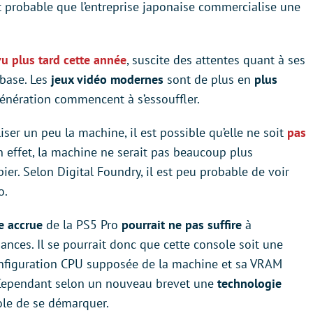
t probable que l’entreprise japonaise commercialise une
vu plus tard cette année
, suscite des attentes quant à ses
base. Les
jeux vidéo modernes
sont de plus en
plus
énération commencent à s’essouffler.
liser un peu la machine, il est possible qu’elle ne soit
pas
En effet, la machine ne serait pas beaucoup plus
ier. Selon Digital Foundry, il est peu probable de voir
o.
e accrue
de la PS5 Pro
pourrait ne pas suffire
à
nces. Il se pourrait donc que cette console soit une
configuration CPU supposée de la machine et sa VRAM
. Cependant selon un nouveau brevet une
technologie
ole de se démarquer.