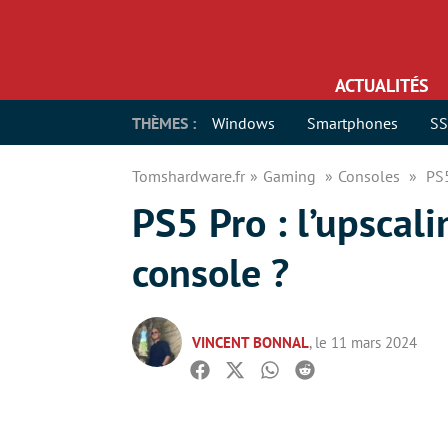
ACTUALITÉS
THÈMES :
Windows
Smartphones
S
Tomshardware.fr
Gaming
Consoles
PS5
PS5 Pro : l’upscali
console ?
VINCENT BONNAL
, le 11 mars 2024
Facebook
Twitter
Whatsapp
Reddit