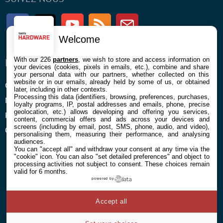
Facebook
Twitter
Youtube
RSS
Newsletter
Welcome
With our 226
partners
, we wish to store and access information on
ENTREPRISE
À PROPOS
your devices (cookies, pixels in emails, etc.), combine and share
your personal data with our partners, whether collected on this
website or in our emails, already held by some of us, or obtained
Confidentialité et Cookies
Contact
later, including in other contexts.
Processing this data (identifiers, browsing, preferences, purchases,
Mentions légales et CGU
loyalty programs, IP, postal addresses and emails, phone, precise
geolocation, etc.) allows developing and offering you services,
Préférences Cookies
content, commercial offers and ads across your devices and
screens (including by email, post, SMS, phone, audio, and video),
Qui sommes nous
personalising them, measuring their performance, and analysing
audiences.
You can "accept all" and withdraw your consent at any time via the
"cookie" icon
. You can also "set detailed preferences" and object to
processing activities not subject to consent. These choices remain
valid for 6 months.
powered by
© 2026 Galaxie Media Tous droits réservés
Accept all