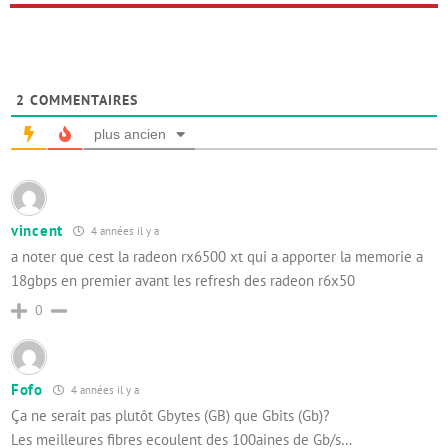
2
COMMENTAIRES
plus ancien
vincent
4 années il y a
a noter que cest la radeon rx6500 xt qui a apporter la memorie a
18gbps en premier avant les refresh des radeon r6x50
0
Fofo
4 années il y a
Ça ne serait pas plutôt Gbytes (GB) que Gbits (Gb)?
Les meilleures fibres ecoulent des 100aines de Gb/s…