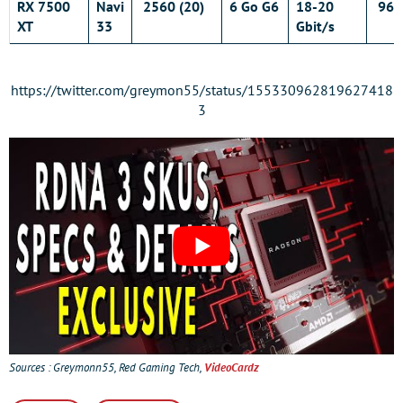
RX 7500
Navi
2560 (20)
6 Go G6
18-20
96-b
XT
33
Gbit/s
https://twitter.com/greymon55/status/155330962819627418
3
Sources : Greymonn55, Red Gaming Tech,
VideoCardz