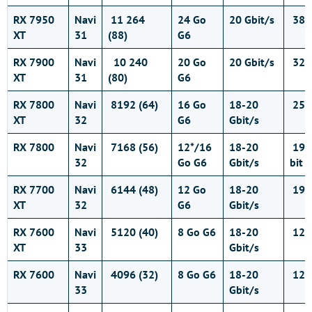
RX 7950
Navi
11 264
24 Go
20 Gbit/s
384-
XT
31
(88)
G6
RX 7900
Navi
10 240
20 Go
20 Gbit/s
320-
XT
31
(80)
G6
RX 7800
Navi
8192 (64)
16 Go
18-20
256-
XT
32
G6
Gbit/s
RX 7800
Navi
7168 (56)
12*/16
18-20
192
32
Go G6
Gbit/s
bit
RX 7700
Navi
6144 (48)
12 Go
18-20
192-
XT
32
G6
Gbit/s
RX 7600
Navi
5120 (40)
8 Go G6
18-20
128-
XT
33
Gbit/s
RX 7600
Navi
4096 (32)
8 Go G6
18-20
128-
33
Gbit/s