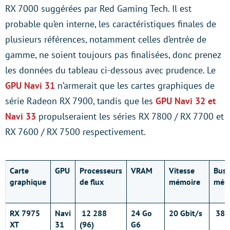
RX 7000 suggérées par Red Gaming Tech. Il est
probable qu’en interne, les caractéristiques finales de
plusieurs références, notamment celles d’entrée de
gamme, ne soient toujours pas finalisées, donc prenez
les données du tableau ci-dessous avec prudence. Le
GPU Navi 31
n’armerait que les cartes graphiques de
série Radeon RX 7900, tandis que les
GPU Navi 32 et
Navi 33
propulseraient les séries RX 7800 / RX 7700 et
RX 7600 / RX 7500 respectivement.
Carte
GPU
Processeurs
VRAM
Vitesse
Bus
graphique
de flux
mémoire
mém
RX 7975
Navi
12 288
24 Go
20 Gbit/s
384-
XT
31
(96)
G6