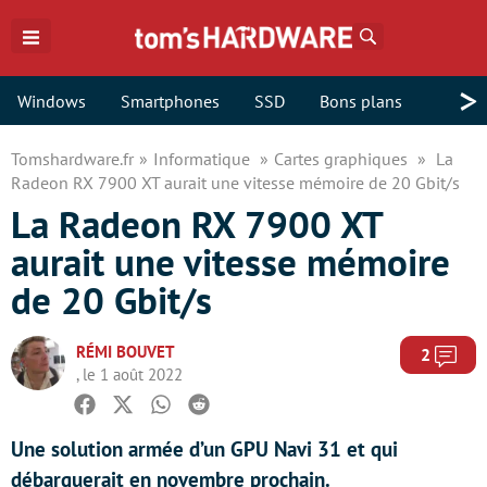
Rechercher
>
Windows
Smartphones
SSD
Bons plans
Tomshardware.fr
Informatique
Cartes graphiques
La
Radeon RX 7900 XT aurait une vitesse mémoire de 20 Gbit/s
La Radeon RX 7900 XT
aurait une vitesse mémoire
de 20 Gbit/s
RÉMI BOUVET
Com
2
, le 1 août 2022
Facebook
Twitter
Whatsapp
Reddit
Une solution armée d’un GPU Navi 31 et qui
débarquerait en novembre prochain.