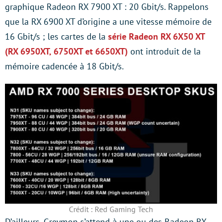
graphique Radeon RX 7900 XT : 20 Gbit/s. Rappelons
que la RX 6900 XT d’origine a une vitesse mémoire de
16 Gbit/s ; les cartes de la
série Radeon RX 6X50 XT
(RX 6950XT, 6750XT et 6650XT)
ont introduit de la
mémoire cadencée à 18 Gbit/s.
Crédit : Red Gaming Tech
D’ailleurs, Greymon s’attend à une ou des Radeon RX