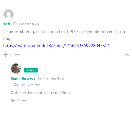
seb
4 années il y a
Ils ne semblent pas d’accord chez CPU-Z, ça semble provenir d’un
bug.
https://twitter.com/d0cTB/status/1456253859228045314
0
Auteur
Rémi Bouvet
4 années il y a
Reply to
seb
Oui effectivement, merci de l’info.
0