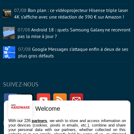
07/08
Bon plan : ce vidéoprojecteur Hisense triple laser
4K s’affiche avec une rédaction de 390 € sur Amazon !
07/08
Android 18 : quels Samsung Galaxy ne recevront
pas la mise à jour ?
07/08
Google Messages s’attaque enfin à deux de ses
plus gros défauts
SUIVEZ-NOUS
Facebook
Twitter
Youtube
RSS
Newsletter
Welcome
With our 226
partners
, we wish to store and access information on
ENTREPRISE
À PROPOS
your devices (cookies, pixels in emails, etc.), combine and share
your personal data with our partners, whether collected on this