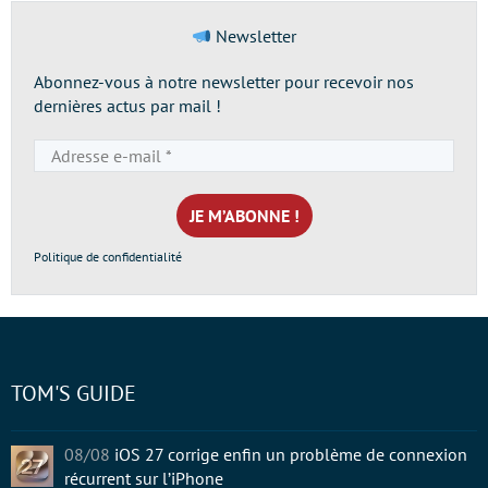
Newsletter
Abonnez-vous à notre newsletter pour recevoir nos
dernières actus par mail !
Adresse
e-
mail
*
Politique de confidentialité
TOM'S GUIDE
08/08
iOS 27 corrige enfin un problème de connexion
récurrent sur l’iPhone