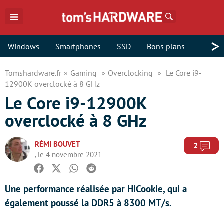
Rechercher
>
Windows
Smartphones
SSD
Bons plans
Tomshardware.fr
Gaming
Overclocking
Le Core i9-
12900K overclocké à 8 GHz
Le Core i9-12900K
overclocké à 8 GHz
RÉMI BOUVET
Com
2
, le 4 novembre 2021
Facebook
Twitter
Whatsapp
Reddit
Une performance réalisée par HiCookie, qui a
également poussé la DDR5 à 8300 MT/s.