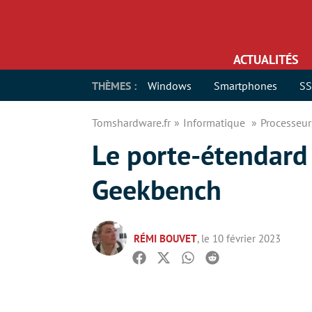
ACTUALITÉS
THÈMES :
Windows
Smartphones
S
Tomshardware.fr
Informatique
Processeu
Le porte-étendard
Geekbench
RÉMI BOUVET
, le 10 février 2023
Facebook
Twitter
Whatsapp
Reddit