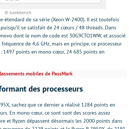
© Geekbench
-étendard de sa série (Xeon W-2400). Il est toutefois
isqu’il se satisfait de 24 cœurs / 48 threads. Dans
 Lenovo dont le nom de code est 30G9CTO1WW, et associé
 fréquence de 4,6 GHz, mais en principe, ce processeur
t : 1497 points en mono-cœur, 24 685 points en
 classements mobiles de PassMark
rformant des processeurs
5X, sachez que ce dernier a réalisé 1284 points en
rs. En mono-cœur, ce sont sont des scores assez
ore et Ryzen dépassent désormais les 2000 points dans
ne moyenne de 2229 points et le Ryzen 9 7950X, de 2191