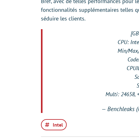
Bref, avec de telles performances pour l
fonctionnalités supplémentaires telles qu
séduire les clients.
[GB
CPU: Int
Min/Max/
Code
CPUID
S
S
Multi: 24658,
— Benchleaks 
Intel