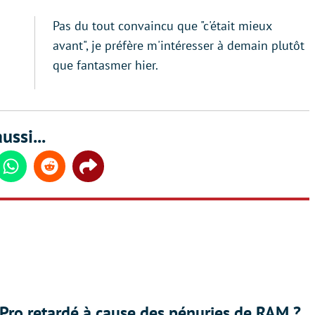
Pas du tout convaincu que "c'était mieux
avant", je préfère m'intéresser à demain plutôt
que fantasmer hier.
ussi...
din
Whatsapp
Reddit
Share
Pro retardé à cause des pénuries de RAM ?