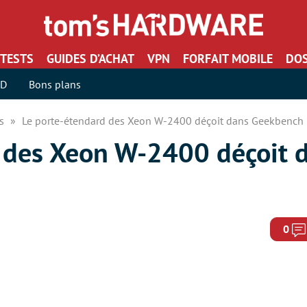
TESTS
GUIDES D’ACHAT
VPN
FORFAIT MOBILE
DOS
SD
Bons plans
rs
Le porte-étendard des Xeon W-2400 déçoit dans Geekbench
 des Xeon W-2400 déçoit 
0