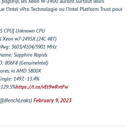
e
flagship
, les Xeon W-2400 auront surtout leurs
e l’Intel vPro Technologie ou l’Intel Platform Trust pour
5 CPU] Unknown CPU
el Xeon w7-2495X (24C 48T)
Avg: 3603/4104/3901 MHz
name: Sapphire Rapids
: 806F8 (GenuineIntel)
cores, vs AMD 5800X
ingle: 1497, -13.4%
 +129.5%
https://t.co/vEt9wRvtFw
(@BenchLeaks)
February 9, 2023