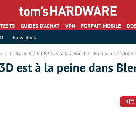
TESTS
GUIDES D’ACHAT
VPN
FORFAIT MOBILE
DOS
SD
Bons plans
rs
Le Ryzen 9 7950X3D est à la peine dans Blender et Geekben
D est à la peine dans Ble
0