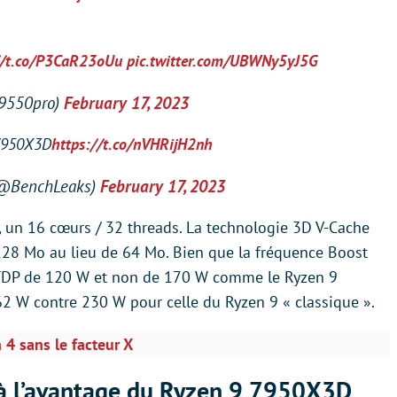
//t.co/P3CaR23oUu
pic.twitter.com/UBWNy5yJ5G
9550pro)
February 17, 2023
7950X3D
https://t.co/nVHRijH2nh
(@BenchLeaks)
February 17, 2023
 un 16 cœurs / 32 threads. La technologie 3D V-Cache
 128 Mo au lieu de 64 Mo. Bien que la fréquence Boost
n TDP de 120 W et non de 170 W comme le Ryzen 9
2 W contre 230 W pour celle du Ryzen 9 « classique ».
4 sans le facteur X
 à l’avantage du Ryzen 9 7950X3D