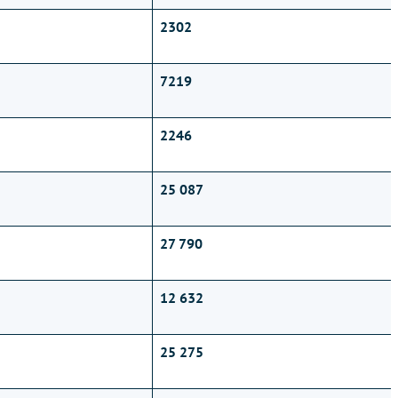
2302
7219
2246
25 087
27 790
12 632
25 275