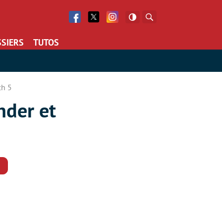
Facebook
Twitter
Facebook
Rechercher
SIERS
TUTOS
ch 5
nder et
Commentaires