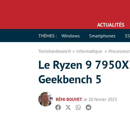
ACTUALITÉS
THÈMES :
Windows
Smartphones
S
Tomshardware.fr
Informatique
Processeu
Le Ryzen 9 7950X3
Geekbench 5
RÉMI BOUVET
, le 20 février 2023
Facebook
Twitter
Whatsapp
Reddit