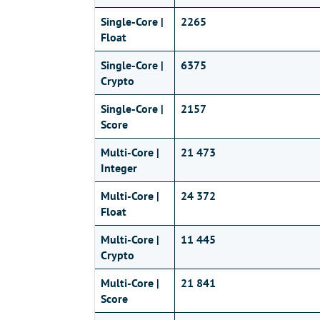
Single-Core |
2265
Float
Single-Core |
6375
Crypto
Single-Core |
2157
Score
Multi-Core |
21 473
Integer
Multi-Core |
24 372
Float
Multi-Core |
11 445
Crypto
Multi-Core |
21 841
Score