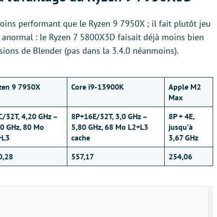
ins performant que le Ryzen 9 7950X ; il fait plutôt jeu
s anormal : le Ryzen 7 5800X3D faisait déjà moins bien
sions de Blender (pas dans la 3.4.0 néanmoins).
zen 9 7950X
Core i9-13900K
Apple M2
Max
C/32T, 4,20 GHz –
8P+16E/32T, 3,0 GHz –
8P + 4E,
70 GHz, 80 Mo
5,80 GHz, 68 Mo L2+L3
jusqu’à
+L3
cache
3,67 GHz
0,28
557,17
254,06