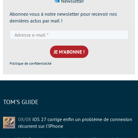
Newsletter
Abonnez-vous à notre newsletter pour recevoir nos
dernières actus par mail !
Adresse
e-
mail
*
Politique de confidentialité
TOM'S GUIDE
08/08
iOS 27 corrige enfin un problème de connexion
récurrent sur l’iPhone