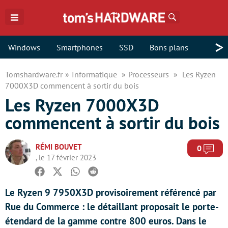
Rechercher
>
Windows
Smartphones
SSD
Bons plans
Tomshardware.fr
Informatique
Processeurs
Les Ryzen
7000X3D commencent à sortir du bois
Les Ryzen 7000X3D
commencent à sortir du bois
RÉMI BOUVET
Com
0
, le 17 février 2023
Facebook
Twitter
Whatsapp
Reddit
Le Ryzen 9 7950X3D provisoirement référencé par
Rue du Commerce : le détaillant proposait le porte-
étendard de la gamme contre 800 euros. Dans le