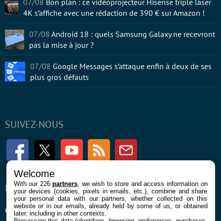
07/08
Bon plan : ce vidéoprojecteur Hisense triple laser
4K s’affiche avec une rédaction de 390 € sur Amazon !
07/08
Android 18 : quels Samsung Galaxy ne recevront
pas la mise à jour ?
07/08
Google Messages s’attaque enfin à deux de ses
plus gros défauts
SUIVEZ-NOUS
Facebook
Twitter
Youtube
RSS
Newsletter
Welcome
With our 226
partners
, we wish to store and access information on
ENTREPRISE
À PROPOS
your devices (cookies, pixels in emails, etc.), combine and share
your personal data with our partners, whether collected on this
website or in our emails, already held by some of us, or obtained
Confidentialité et Cookies
Contact
later, including in other contexts.
Processing this data (identifiers, browsing, preferences, purchases,