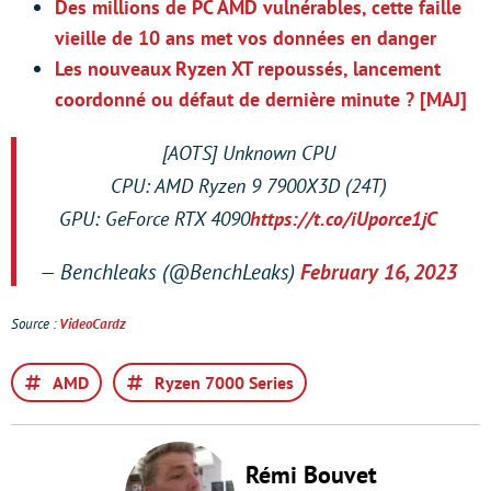
Des millions de PC AMD vulnérables, cette faille
vieille de 10 ans met vos données en danger
Les nouveaux Ryzen XT repoussés, lancement
coordonné ou défaut de dernière minute ? [MAJ]
[AOTS] Unknown CPU
CPU: AMD Ryzen 9 7900X3D (24T)
GPU: GeForce RTX 4090
https://t.co/iUporce1jC
— Benchleaks (@BenchLeaks)
February 16, 2023
Source :
VideoCardz
AMD
Ryzen 7000 Series
Rémi Bouvet