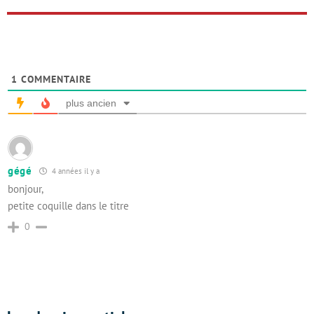
1
COMMENTAIRE
plus ancien
gégé
4 années il y a
bonjour,
petite coquille dans le titre
0