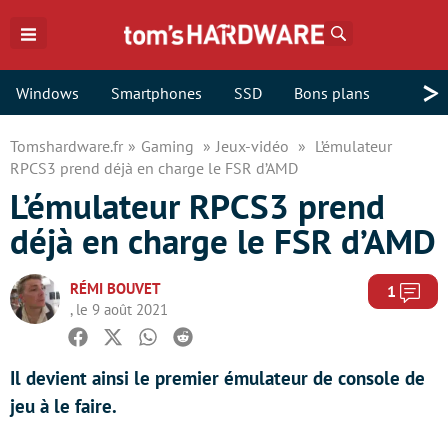
Rechercher
>
Windows
Smartphones
SSD
Bons plans
Tomshardware.fr
Gaming
Jeux-vidéo
L’émulateur
RPCS3 prend déjà en charge le FSR d’AMD
L’émulateur RPCS3 prend
déjà en charge le FSR d’AMD
RÉMI BOUVET
Com
1
, le 9 août 2021
Facebook
Twitter
Whatsapp
Reddit
Il devient ainsi le premier émulateur de console de
jeu à le faire.