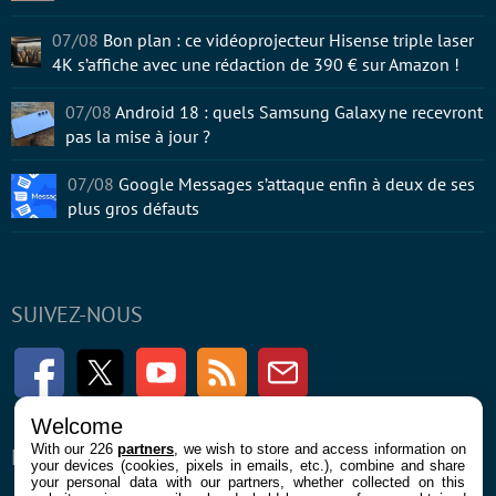
07/08
Bon plan : ce vidéoprojecteur Hisense triple laser
4K s’affiche avec une rédaction de 390 € sur Amazon !
07/08
Android 18 : quels Samsung Galaxy ne recevront
pas la mise à jour ?
07/08
Google Messages s’attaque enfin à deux de ses
plus gros défauts
SUIVEZ-NOUS
Facebook
Twitter
Youtube
RSS
Newsletter
Welcome
With our 226
partners
, we wish to store and access information on
ENTREPRISE
À PROPOS
your devices (cookies, pixels in emails, etc.), combine and share
your personal data with our partners, whether collected on this