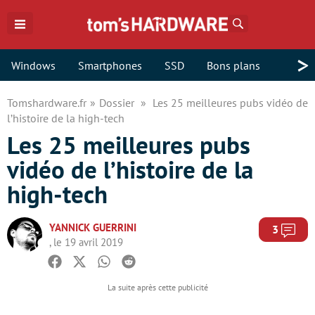
Rechercher
>
Windows
Smartphones
SSD
Bons plans
Tomshardware.fr
Dossier
Les 25 meilleures pubs vidéo de
l’histoire de la high-tech
Les 25 meilleures pubs
vidéo de l’histoire de la
high-tech
YANNICK GUERRINI
Com
3
, le 19 avril 2019
Facebook
Twitter
Whatsapp
Reddit