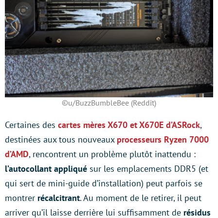
©u/BuzzBumbleBee (Reddit)
Certaines des
cartes mères X670 et X670E d’ASRock
,
destinées aux tous nouveaux
processeurs Ryzen 7000
d’AMD
, rencontrent un problème plutôt inattendu :
l’autocollant appliqué
sur les emplacements DDR5 (et
qui sert de mini-guide d’installation) peut parfois se
montrer
récalcitrant
. Au moment de le retirer, il peut
arriver qu’il laisse derrière lui suffisamment de
résidus