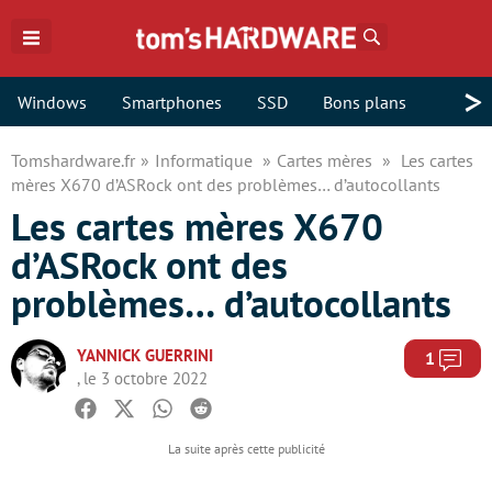
Rechercher
>
Windows
Smartphones
SSD
Bons plans
Tomshardware.fr
Informatique
Cartes mères
Les cartes
mères X670 d’ASRock ont des problèmes… d’autocollants
Les cartes mères X670
d’ASRock ont des
problèmes… d’autocollants
YANNICK GUERRINI
Com
1
, le 3 octobre 2022
Facebook
Twitter
Whatsapp
Reddit