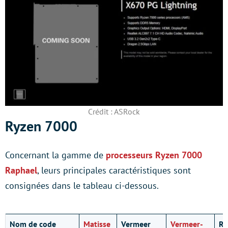
Crédit : ASRock
Ryzen 7000
Concernant la gamme de
processeurs Ryzen 7000
Raphael
, leurs principales caractéristiques sont
consignées dans le tableau ci-dessous.
Nom de code
Matisse
Vermeer
Vermeer-
Ra