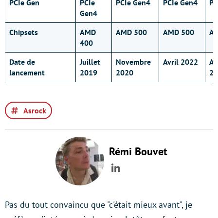
PCIe Gen
PCIe
PCIe Gen4
PCIe Gen4
PC
Gen4
Chipsets
AMD
AMD 500
AMD 500
A
400
Date de
Juillet
Novembre
Avril 2022
A
lancement
2019
2020
20
Asrock
Rémi Bouvet
LinkedIn
Pas du tout convaincu que "c'était mieux avant", je