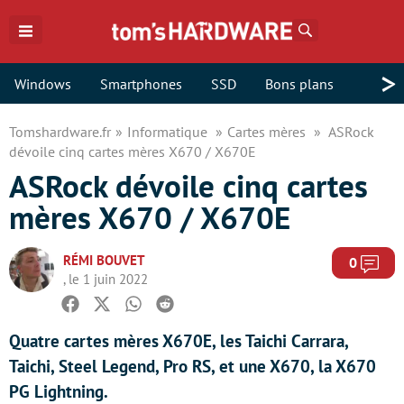
Rechercher
>
Windows
Smartphones
SSD
Bons plans
Tomshardware.fr
Informatique
Cartes mères
ASRock
dévoile cinq cartes mères X670 / X670E
ASRock dévoile cinq cartes
mères X670 / X670E
RÉMI BOUVET
Com
0
, le 1 juin 2022
Facebook
Twitter
Whatsapp
Reddit
Quatre cartes mères X670E, les Taichi Carrara,
Taichi, Steel Legend, Pro RS, et une X670, la X670
PG Lightning.