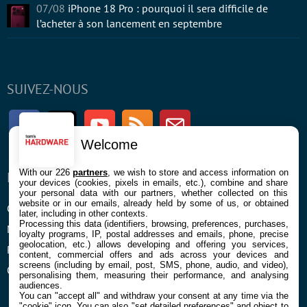
07/08
iPhone 18 Pro : pourquoi il sera difficile de
l’acheter à son lancement en septembre
SUIVEZ-NOUS
Facebook
Twitter
Youtube
RSS
Newsletter
Welcome
With our 226
partners
, we wish to store and access information on
ENTREPRISE
À PROPOS
your devices (cookies, pixels in emails, etc.), combine and share
your personal data with our partners, whether collected on this
website or in our emails, already held by some of us, or obtained
Confidentialité et Cookies
Contact
later, including in other contexts.
Processing this data (identifiers, browsing, preferences, purchases,
Mentions légales et CGU
loyalty programs, IP, postal addresses and emails, phone, precise
geolocation, etc.) allows developing and offering you services,
Préférences Cookies
content, commercial offers and ads across your devices and
screens (including by email, post, SMS, phone, audio, and video),
Qui sommes nous
personalising them, measuring their performance, and analysing
audiences.
You can "accept all" and withdraw your consent at any time via the
"cookie" icon
. You can also "set detailed preferences" and object to