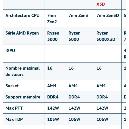
X3D
Architecture CPU
7nm
7nm Zen3
7nm Zen3D
5n
Zen2
Série AMD Ryzen
Ryzen
Ryzen
Ryzen
Ry
3000
5000
5000X3D
70
iGPU
–
–
–
4C
R
Nombre maximal
16
16
16
16
de cœurs
Socket
AM4
AM4
AM4
A
Support mémoire
DDR4
DDR4
DDR4
D
Max PTT
142W
142W
142W
2
Max TDP
105W
105W
105W
1