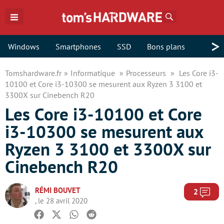
Rechercher
>
Windows
Smartphones
SSD
Bons plans
Tomshardware.fr
Informatique
Processeurs
Les Core i3-
10100 et Core i3-10300 se mesurent aux Ryzen 3 3100 et
3300X sur Cinebench R20
Les Core i3-10100 et Core
i3-10300 se mesurent aux
Ryzen 3 3100 et 3300X sur
Cinebench R20
RÉMI BOUVET
Com
2
, le 28 avril 2020
Facebook
Twitter
Whatsapp
Reddit