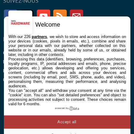
SUIVEZ-NOUS
Facebook
Twitter
Youtube
RSS
Newsletter
Welcome
With our 226
partners
, we wish to store and access information on
ENTREPRISE
À PROPOS
your devices (cookies, pixels in emails, etc.), combine and share
your personal data with our partners, whether collected on this
website or in our emails, already held by some of us, or obtained
Confidentialité et Cookies
Contact
later, including in other contexts.
Processing this data (identifiers, browsing, preferences, purchases,
Mentions légales et CGU
loyalty programs, IP, postal addresses and emails, phone, precise
geolocation, etc.) allows developing and offering you services,
Préférences Cookies
content, commercial offers and ads across your devices and
screens (including by email, post, SMS, phone, audio, and video),
Qui sommes nous
personalising them, measuring their performance, and analysing
audiences.
You can "accept all" and withdraw your consent at any time via the
"cookie" icon
. You can also "set detailed preferences" and object to
processing activities not subject to consent. These choices remain
valid for 6 months.
powered by
© 2026 Galaxie Media Tous droits réservés
Accept all