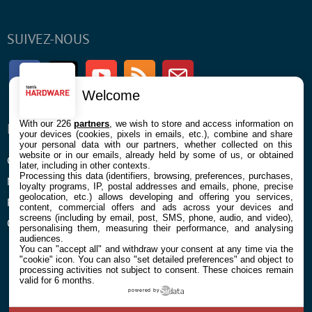
SUIVEZ-NOUS
Facebook
Twitter
Youtube
RSS
Newsletter
Welcome
With our 226
partners
, we wish to store and access information on
ENTREPRISE
À PROPOS
your devices (cookies, pixels in emails, etc.), combine and share
your personal data with our partners, whether collected on this
website or in our emails, already held by some of us, or obtained
Confidentialité et Cookies
Contact
later, including in other contexts.
Processing this data (identifiers, browsing, preferences, purchases,
Mentions légales et CGU
loyalty programs, IP, postal addresses and emails, phone, precise
geolocation, etc.) allows developing and offering you services,
Préférences Cookies
content, commercial offers and ads across your devices and
screens (including by email, post, SMS, phone, audio, and video),
Qui sommes nous
personalising them, measuring their performance, and analysing
audiences.
You can "accept all" and withdraw your consent at any time via the
"cookie" icon
. You can also "set detailed preferences" and object to
processing activities not subject to consent. These choices remain
valid for 6 months.
powered by