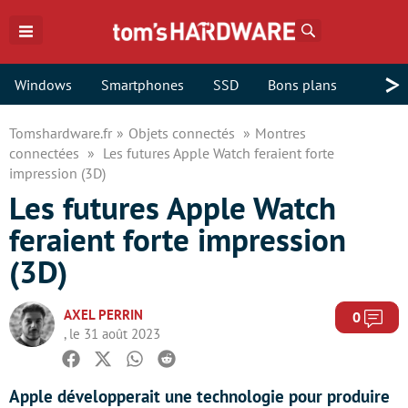
Rechercher
>
Windows
Smartphones
SSD
Bons plans
Tomshardware.fr
Objets connectés
Montres
connectées
Les futures Apple Watch feraient forte
impression (3D)
Les futures Apple Watch
feraient forte impression
(3D)
AXEL PERRIN
Com
0
, le 31 août 2023
Facebook
Twitter
Whatsapp
Reddit
Apple développerait une technologie pour produire