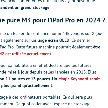
revanche contenter les utilisateurs ayant besoin de
mandent un grand stockage
.
e puce M3 pour l’iPad Pro en 2024 ?
ar le un leaker de confiance nommé Revengus sur X (ex-
rait également sur
un large écran OLED
. Ce dernier
 iPad Pro. Cette future machine pourrait également
être
M2 est utilisée actuellement
.
r sa fiabilité, a en effet déclaré que les futures
ande mise à jour depuis celles lancées en 2018. Elles
ion 11 pouces et 13 pouces
.
Un
Magic Keyboard serait
d plus grand qu’actuellement
.
age à des ordinateurs portables. Ce qui sera plus
amment. De quoi coller avec l’espace de stockage