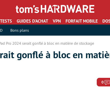
TESTS
GUIDES D’ACHAT
VPN
FORFAIT MOBILE
DOS
SD
Bons plans
iPad Pro 2024 serait gonflé à bloc en matière de stockage
rait gonflé à bloc en matiè
0