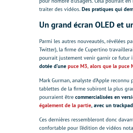
pour nombre d’usagers. Cela pourrait en 
traiter des vidéos.
Des pratiques qui de
Un grand écran OLED et un
Parmi les autres nouveautés, révélées p
Twitter), la firme de Cupertino travaille
pourrait justement venir garnir ce futur
dotée d’une
puce M3
, alors que la puce 
Mark Gurman, analyste d’Apple reconnu pou
tablettes de la firme subiront la plus gr
pourraient être
commercialisées
en vers
également de la partie
, avec un trackpa
Ces dernières ressembleront donc davant
confortable pour l’édition de vidéos not