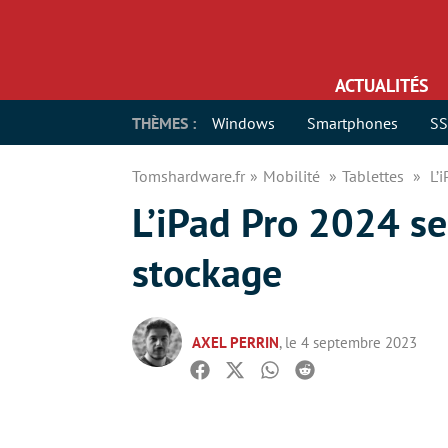
ACTUALITÉS
THÈMES :
Windows
Smartphones
S
Tomshardware.fr
Mobilité
Tablettes
L’
L’iPad Pro 2024 se
stockage
AXEL PERRIN
, le 4 septembre 2023
Facebook
Twitter
Whatsapp
Reddit