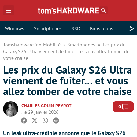
Rechercher
>
Windows
Smartphones
SSD
Bons plans
Tomshardware.fr
Mobilité
Smartphones
Les prix du
Galaxy S26 Ultra viennent de fuiter… et vous allez tomber de
votre chaise
Les prix du Galaxy S26 Ultra
viennent de fuiter… et vous
allez tomber de votre chaise
CHARLES GOUIN-PEYROT
Com
0
, le 29 janvier 2026
Facebook
Twitter
Whatsapp
Reddit
Un leak ultra-crédible annonce que le Galaxy S26