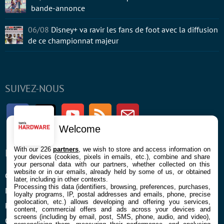
bande-annonce
06/08
Disney+ va ravir les fans de foot avec la diffusion
de ce championnat majeur
SUIVEZ-NOUS
Facebook
Twitter
Youtube
RSS
Newsletter
Welcome
With our 226
partners
, we wish to store and access information on
ENTREPRISE
À PROPOS
your devices (cookies, pixels in emails, etc.), combine and share
your personal data with our partners, whether collected on this
website or in our emails, already held by some of us, or obtained
Confidentialité et Cookies
Contact
later, including in other contexts.
Processing this data (identifiers, browsing, preferences, purchases,
Mentions légales et CGU
loyalty programs, IP, postal addresses and emails, phone, precise
geolocation, etc.) allows developing and offering you services,
Préférences Cookies
content, commercial offers and ads across your devices and
screens (including by email, post, SMS, phone, audio, and video),
Qui sommes nous