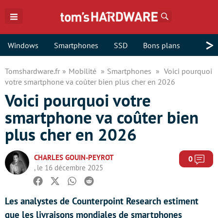
Rechercher
>
Windows
Smartphones
SSD
Bons plans
Tomshardware.fr
Mobilité
Smartphones
Voici pourquoi
votre smartphone va coûter bien plus cher en 2026
Voici pourquoi votre
smartphone va coûter bien
plus cher en 2026
CHARLES GOUIN-PEYROT
Com
0
, le 16 décembre 2025
Facebook
Twitter
Whatsapp
Reddit
Les analystes de Counterpoint Research estiment
que les livraisons mondiales de smartphones