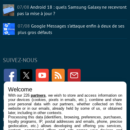
07/08
Android 18 : quels Samsung Galaxy ne recevront
pas la mise à jour ?
07/08
Google Messages s’attaque enfin à deux de ses
plus gros défauts
SUIVEZ-NOUS
Facebook
Twitter
Youtube
RSS
Newsletter
Welcome
With our 226
partners
, we wish to store and access information on
ENTREPRISE
À PROPOS
your devices (cookies, pixels in emails, etc.), combine and share
your personal data with our partners, whether collected on this
website or in our emails, already held by some of us, or obtained
Confidentialité et Cookies
Contact
later, including in other contexts.
Processing this data (identifiers, browsing, preferences, purchases,
Mentions légales et CGU
loyalty programs, IP, postal addresses and emails, phone, precise
geolocation, etc.) allows developing and offering you services,
Préférences Cookies