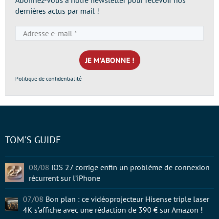
Abonnez-vous à notre newsletter pour recevoir nos
dernières actus par mail !
Adresse
e-
mail
*
Politique de confidentialité
TOM'S GUIDE
08/08
iOS 27 corrige enfin un problème de connexion
récurrent sur l’iPhone
07/08
Bon plan : ce vidéoprojecteur Hisense triple laser
4K s’affiche avec une rédaction de 390 € sur Amazon !