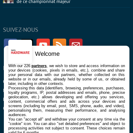
de ce championnat majeur
SUIVEZ-NOUS
Facebook
Twitter
Youtube
RSS
Newsletter
Welcome
With our 226
partners
, we wish to store and access information on
ENTREPRISE
À PROPOS
your devices (cookies, pixels in emails, etc.), combine and share
your personal data with our partners, whether collected on this
website or in our emails, already held by some of us, or obtained
Confidentialité et Cookies
Contact
later, including in other contexts.
Processing this data (identifiers, browsing, preferences, purchases,
Mentions légales et CGU
loyalty programs, IP, postal addresses and emails, phone, precise
geolocation, etc.) allows developing and offering you services,
Préférences Cookies
content, commercial offers and ads across your devices and
screens (including by email, post, SMS, phone, audio, and video),
Qui sommes nous
personalising them, measuring their performance, and analysing
audiences.
You can "accept all" and withdraw your consent at any time via the
"cookie" icon
. You can also "set detailed preferences" and object to
processing activities not subject to consent. These choices remain
valid for 6 months.