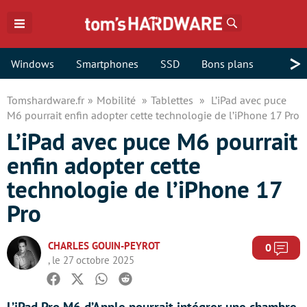
Rechercher
>
Windows
Smartphones
SSD
Bons plans
Tomshardware.fr
Mobilité
Tablettes
L’iPad avec puce
M6 pourrait enfin adopter cette technologie de l’iPhone 17 Pro
L’iPad avec puce M6 pourrait
enfin adopter cette
technologie de l’iPhone 17
Pro
CHARLES GOUIN-PEYROT
Com
0
, le 27 octobre 2025
Facebook
Twitter
Whatsapp
Reddit