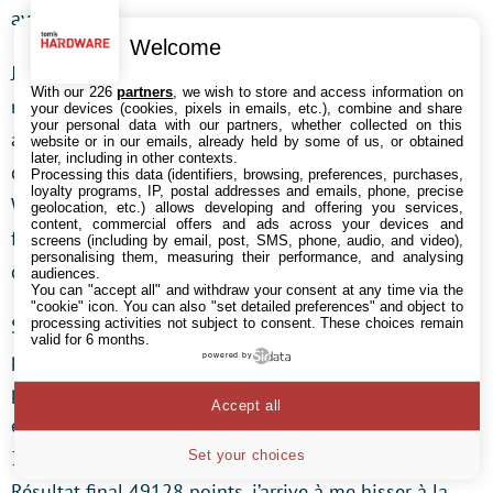
avant la fin.
Welcome
Je passe de nouveau 10 heures sur le benchmark, rien
With our 226
partners
, we wish to store and access information on
n’y fait, le score ne change pas ou très peu, ce n’est
your devices (cookies, pixels in emails, etc.), combine and share
your personal data with our partners, whether collected on this
alors qu’à 5h du matin le samedi que je décide de
website or in our emails, already held by some of us, or obtained
later, including in other contexts.
changer de système d’exploitation. J’étais sous
Processing this data (identifiers, browsing, preferences, purchases,
loyalty programs, IP, postal addresses and emails, phone, precise
Windows 7, je me retrouve donc sous Windows XP, la
geolocation, etc.) allows developing and offering you services,
content, commercial offers and ads across your devices and
fatigue commence à se faire sentir, mais il ne me reste
screens (including by email, post, SMS, phone, audio, and video),
personalising them, measuring their performance, and analysing
que quelques heures pour réussir à gagner des places.
audiences.
You can "accept all" and withdraw your consent at any time via the
"cookie" icon
. You can also "set detailed preferences" and object to
Système d’exploitation, pilotes, benchmark installés, je
processing activities not subject to consent. These choices remain
valid for 6 months.
peux me remettre à bencher, et c’est là que ma
powered by
persévérance paie, 42000 points alors qu’il me reste
Accept all
encore un stage graphique à lancer, ce qui est déjà
3000 points au dessus de mon précédent score !
Set your choices
Résultat final 49128 points, j’arrive à me hisser à la