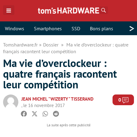
Rechercher
>
Windows
Smartphones
SSD
Bons plans
Tomshardware.fr
Dossier
Ma vie d’overclockeur : quatre
français racontent leur compétition
Ma vie d’overclockeur :
quatre français racontent
leur compétition
JEAN MICHEL "WIZERTY" TISSERAND
Com
0
, le 16 novembre 2017
Facebook
Twitter
Whatsapp
Reddit