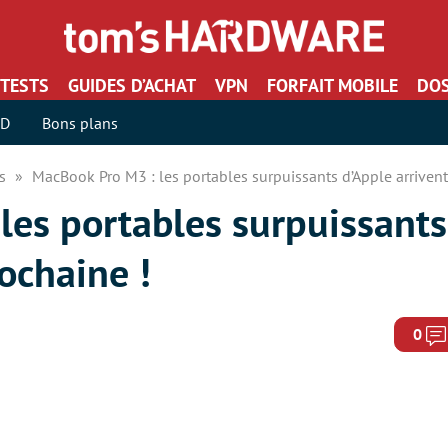
TESTS
GUIDES D’ACHAT
VPN
FORFAIT MOBILE
DOS
SD
Bons plans
rs
MacBook Pro M3 : les portables surpuissants d’Apple arrivent
les portables surpuissants
rochaine !
0