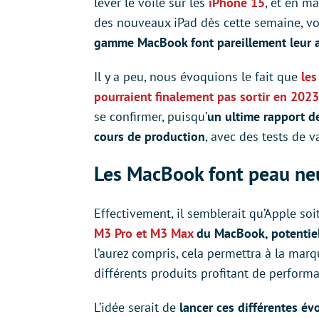
lever le voile sur les
iPhone 15
, et en m
des nouveaux iPad dès cette semaine, v
gamme MacBook font pareillement leur ap
Il y a peu, nous évoquions le fait que
les
pourraient finalement pas sortir en 2023
se confirmer, puisqu’
un ultime rapport d
cours de production
, avec des tests de v
Les MacBook font peau ne
Effectivement, il semblerait qu’Apple so
M3 Pro et M3 Max
du MacBook, potentie
l’aurez compris, cela permettra à la ma
différents produits profitant de performa
L’idée serait de
lancer ces différentes év