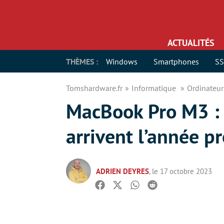
ACTUALITÉS
THÈMES :
Windows
Smartphones
S
Tomshardware.fr
Informatique
Ordinateu
MacBook Pro M3 : 
arrivent l’année p
ADRIEN DEYRES
, le 17 octobre 2023
Facebook
Twitter
Whatsapp
Reddit