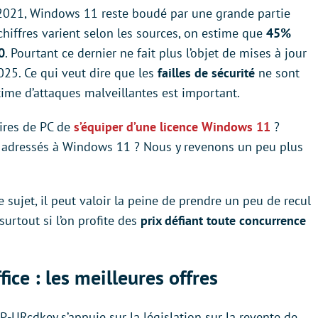
e 2021, Windows 11 reste boudé par une grande partie
chiffres varient selon les sources, on estime que
45%
0
. Pourtant ce dernier ne fait plus l’objet de mises à jour
025. Ce qui veut dire que les
failles de sécurité
ne sont
time d’attaques malveillantes est important.
aires de PC de
s’équiper d’une licence Windows 11
?
t adressés à Windows 11 ? Nous y revenons un peu plus
e sujet, il peut valoir la peine de prendre un peu de recul
urtout si l’on profite des
prix défiant toute concurrence
ice : les meilleures offres
IP-URcdkey s’appuie sur la législation sur la revente de