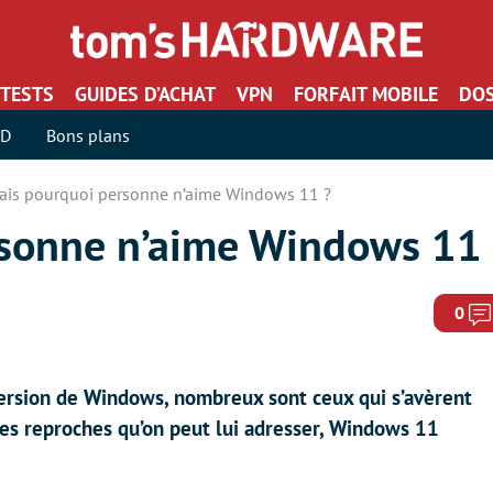
TESTS
GUIDES D’ACHAT
VPN
FORFAIT MOBILE
DOS
SD
Bons plans
ais pourquoi personne n’aime Windows 11 ?
rsonne n’aime Windows 11 
0
version de Windows, nombreux sont ceux qui s’avèrent
 les reproches qu’on peut lui adresser, Windows 11