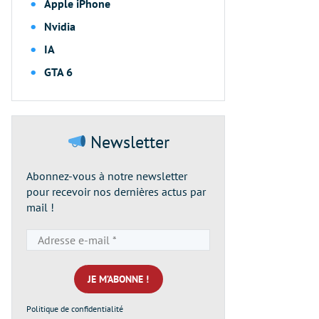
Apple iPhone
Nvidia
IA
GTA 6
Newsletter
Abonnez-vous à notre newsletter
pour recevoir nos dernières actus par
mail !
Adresse
e-
mail
*
Politique de confidentialité