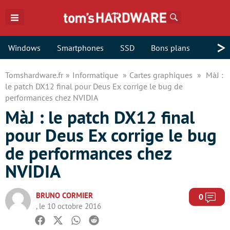
Rechercher
>
Windows
Smartphones
SSD
Bons plans
Tomshardware.fr
Informatique
Cartes graphiques
MàJ :
le patch DX12 final pour Deus Ex corrige le bug de
performances chez NVIDIA
MàJ : le patch DX12 final
pour Deus Ex corrige le bug
de performances chez
NVIDIA
BRUNO CORMIER
Com
0
, le 10 octobre 2016
Facebook
Twitter
Whatsapp
Reddit