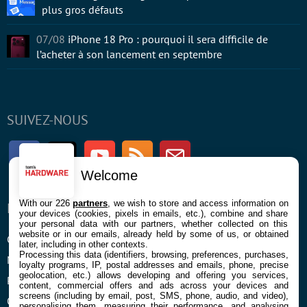
plus gros défauts
07/08
iPhone 18 Pro : pourquoi il sera difficile de
l’acheter à son lancement en septembre
SUIVEZ-NOUS
Facebook
Twitter
Youtube
RSS
Newsletter
Welcome
With our 226
partners
, we wish to store and access information on
ENTREPRISE
À PROPOS
your devices (cookies, pixels in emails, etc.), combine and share
your personal data with our partners, whether collected on this
website or in our emails, already held by some of us, or obtained
Confidentialité et Cookies
Contact
later, including in other contexts.
Processing this data (identifiers, browsing, preferences, purchases,
Mentions légales et CGU
loyalty programs, IP, postal addresses and emails, phone, precise
geolocation, etc.) allows developing and offering you services,
Préférences Cookies
content, commercial offers and ads across your devices and
screens (including by email, post, SMS, phone, audio, and video),
Qui sommes nous
personalising them, measuring their performance, and analysing