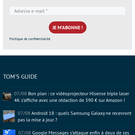
Adresse
e-
mail
*
Politique de confidentialité
TOM'S GUIDE
07/08
Bon plan : ce vidéoprojecteur Hisense triple laser
4K s’affiche avec une rédaction de 390 € sur Amazon !
07/08
Android 18 : quels Samsung Galaxy ne recevront
pas la mise à jour ?
07/08
Google Messages s’attaque enfin à deux de ses