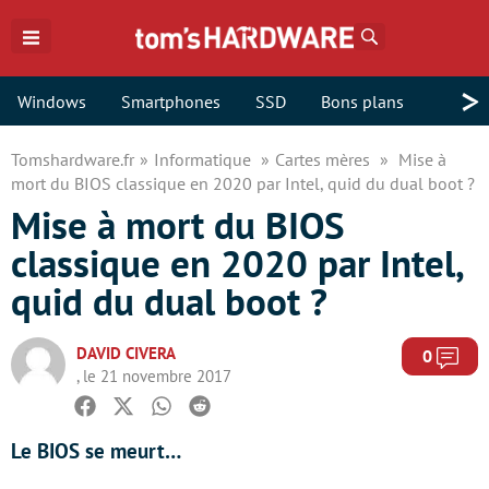
Rechercher
>
Windows
Smartphones
SSD
Bons plans
Tomshardware.fr
Informatique
Cartes mères
Mise à
mort du BIOS classique en 2020 par Intel, quid du dual boot ?
Mise à mort du BIOS
classique en 2020 par Intel,
quid du dual boot ?
DAVID CIVERA
Com
0
, le 21 novembre 2017
Facebook
Twitter
Whatsapp
Reddit
Le BIOS se meurt…