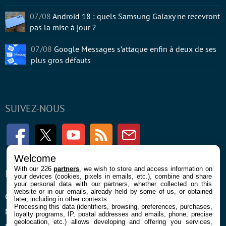
07/08
Android 18 : quels Samsung Galaxy ne recevront
pas la mise à jour ?
07/08
Google Messages s’attaque enfin à deux de ses
plus gros défauts
SUIVEZ-NOUS
Facebook
Twitter
Youtube
RSS
Newsletter
Welcome
With our 226
partners
, we wish to store and access information on
ENTREPRISE
À PROPOS
your devices (cookies, pixels in emails, etc.), combine and share
your personal data with our partners, whether collected on this
website or in our emails, already held by some of us, or obtained
Confidentialité et Cookies
Contact
later, including in other contexts.
Processing this data (identifiers, browsing, preferences, purchases,
Mentions légales et CGU
loyalty programs, IP, postal addresses and emails, phone, precise
geolocation, etc.) allows developing and offering you services,