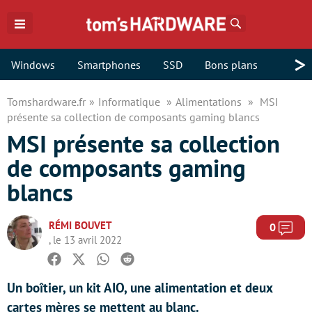
Rechercher
>
Windows
Smartphones
SSD
Bons plans
Tomshardware.fr
Informatique
Alimentations
MSI
présente sa collection de composants gaming blancs
MSI présente sa collection
de composants gaming
blancs
RÉMI BOUVET
Com
0
, le 13 avril 2022
Facebook
Twitter
Whatsapp
Reddit
Un boîtier, un kit AIO, une alimentation et deux
cartes mères se mettent au blanc.