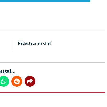
Rédacteur en chef
ussi...
din
Whatsapp
Reddit
Share