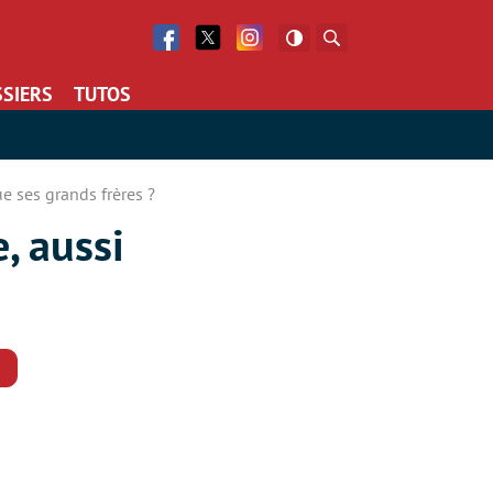
Facebook
Twitter
Facebook
Rechercher
SIERS
TUTOS
 ses grands frères ?
, aussi
Commentaires