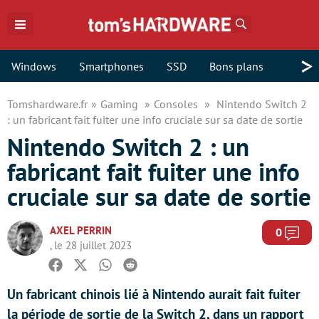
Rechercher
>
Windows
Smartphones
SSD
Bons plans
Tomshardware.fr
Gaming
Consoles
Nintendo Switch 2
: un fabricant fait fuiter une info cruciale sur sa date de sortie
Nintendo Switch 2 : un
fabricant fait fuiter une info
cruciale sur sa date de sortie
AXEL PERRIN
Com
0
, le 28 juillet 2023
Facebook
Twitter
Whatsapp
Reddit
Un fabricant chinois lié à Nintendo aurait fait fuiter
la période de sortie de la Switch 2, dans un rapport