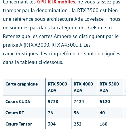
Concernant les
GPU RTX mobiles
, ne vous laissez pas
tromper par la dénomination : la RTX 3500 est bien
une référence sous architecture Ada Lovelace – nous
ne sommes pas dans la catégorie des GeForce ici.
Retenez que les cartes Ampere se distinguent par le
préfixe A (RTX A3000, RTX A4500…). Les
caractéristiques des cinq références sont consignées
dans la tableau ci-dessous.
Carte graphique
RTX 5000
RTX 4000
RTX 3500
R
ADA
ADA
ADA
A
Cœurs
CUDA
9728
7424
5120
4
Cœurs
RT
76
56
40
3
Cœurs
Tensor
304
232
160
1