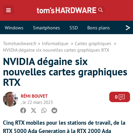
Rechercher
>
Windows
Smartphones
SSD
Bons plans
Tomshardware.fr
Informatique
Cartes graphiques
NVIDIA dégaine six nouvelles cartes graphiques RTX
NVIDIA dégaine six
nouvelles cartes graphiques
RTX
RÉMI BOUVET
Com
0
, le 22 mars 2023
Facebook
Twitter
Whatsapp
Reddit
Cinq RTX mobiles pour les stations de travail, de la
RTX 5000 Ada Generation à la RTX 2000 Ada