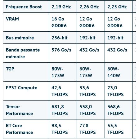
Fréquence Boost
2,19 GHz
2,26 GHz
2,25 GHz
2
VRAM
16 Go
12 Go
12 Go
8
GDDR6
GDDR6
GDDR6
G
Bus mémoire
256-bit
192-bit
192-bit
1
Bande passante
576 Go/s
432 Go/s
432 Go/s
2
mémoire
TGP
80W-
60W-
60W-
3
175W
175W
140W
1
FP32 Compute
42,6
33,6
23,0
1
TFLOPS
TFLOPS
TFLOPS
T
Tensor
681,8
538,0
368,6
3
Performance
TFLOPS
TFLOPS
TFLOPS
T
RT Core
98,5
77,8
53,3
4
Performance
TFLOPS
TFLOPS
TFLOPS
T