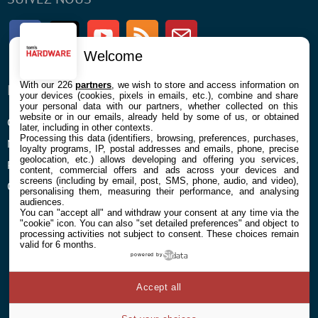
Facebook
Twitter
Youtube
RSS
Newsletter
Welcome
With our 226
partners
, we wish to store and access information on
ENTREPRISE
À PROPOS
your devices (cookies, pixels in emails, etc.), combine and share
your personal data with our partners, whether collected on this
website or in our emails, already held by some of us, or obtained
Confidentialité et Cookies
Contact
later, including in other contexts.
Processing this data (identifiers, browsing, preferences, purchases,
Mentions légales et CGU
loyalty programs, IP, postal addresses and emails, phone, precise
geolocation, etc.) allows developing and offering you services,
Préférences Cookies
content, commercial offers and ads across your devices and
screens (including by email, post, SMS, phone, audio, and video),
Qui sommes nous
personalising them, measuring their performance, and analysing
audiences.
You can "accept all" and withdraw your consent at any time via the
"cookie" icon
. You can also "set detailed preferences" and object to
processing activities not subject to consent. These choices remain
valid for 6 months.
powered by
© 2026 Galaxie Media Tous droits réservés
Accept all