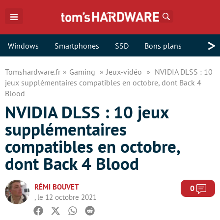
Rechercher
>
Windows
Smartphones
SSD
Bons plans
Tomshardware.fr
Gaming
Jeux-vidéo
NVIDIA DLSS : 10
jeux supplémentaires compatibles en octobre, dont Back 4
Blood
NVIDIA DLSS : 10 jeux
supplémentaires
compatibles en octobre,
dont Back 4 Blood
RÉMI BOUVET
Com
0
, le 12 octobre 2021
Facebook
Twitter
Whatsapp
Reddit