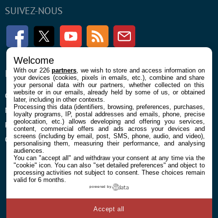
SUIVEZ-NOUS
Facebook
Twitter
Youtube
RSS
Newsletter
Welcome
With our 226
partners
, we wish to store and access information on
ENTREPRISE
À PROPOS
your devices (cookies, pixels in emails, etc.), combine and share
your personal data with our partners, whether collected on this
website or in our emails, already held by some of us, or obtained
Confidentialité et Cookies
Contact
later, including in other contexts.
Processing this data (identifiers, browsing, preferences, purchases,
Mentions légales et CGU
loyalty programs, IP, postal addresses and emails, phone, precise
geolocation, etc.) allows developing and offering you services,
Préférences Cookies
content, commercial offers and ads across your devices and
screens (including by email, post, SMS, phone, audio, and video),
Qui sommes nous
personalising them, measuring their performance, and analysing
audiences.
You can "accept all" and withdraw your consent at any time via the
"cookie" icon
. You can also "set detailed preferences" and object to
processing activities not subject to consent. These choices remain
valid for 6 months.
powered by
© 2026 Galaxie Media Tous droits réservés
Accept all