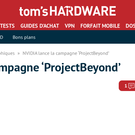
TESTS
GUIDES D’ACHAT
VPN
FORFAIT MOBILE
DOS
SD
Bons plans
aphiques
NVIDIA lance la campagne ‘ProjectBeyond’
ampagne ‘ProjectBeyond’
1