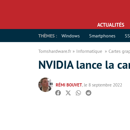
ACTUALITÉS
THÈMES :
Windows
Smartphones
S
Tomshardware.fr
Informatique
Cartes gr
NVIDIA lance la c
RÉMI BOUVET
, le 8 septembre 2022
Facebook
Twitter
Whatsapp
Reddit