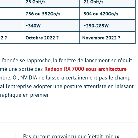
23 Gbit/s
21 Gbit/s
736 ou 552Go/s
504 ou 420Go/s
~340W
~250-285W
2 ?
Octobre 2022 ?
Novembre 2022 ?
 l’année se rapproche, la fenêtre de lancement se réduit
rmé une sortie des
Radeon RX 7000 sous architecture
re. Or, NVIDIA ne laissera certainement pas le champ
l l’entreprise adopter une posture attentiste en laissant
raphique en premier.
Pas du tout convaincu que "c'était mieux