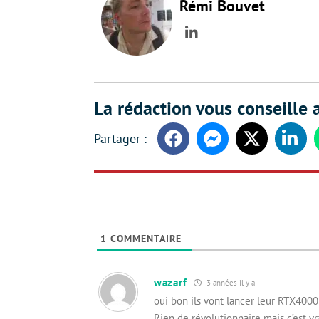
Rémi Bouvet
LinkedIn
La rédaction vous conseille a
Facebook
Messenger
Twitter
Linke
1
COMMENTAIRE
wazarf
3 années il y a
oui bon ils vont lancer leur RTX4000
Rien de révolutionnaire mais c’est vr