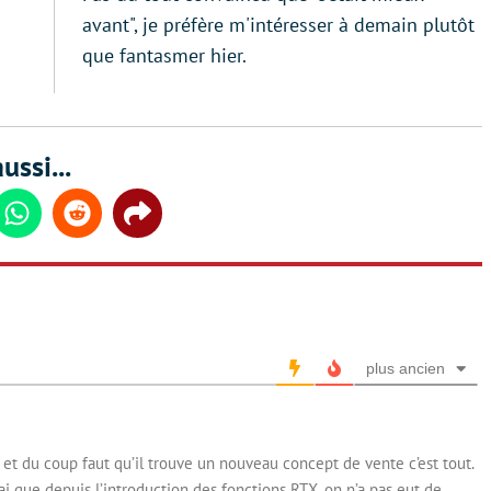
avant", je préfère m'intéresser à demain plutôt
que fantasmer hier.
ussi...
din
Whatsapp
Reddit
Share
plus ancien
 et du coup faut qu’il trouve un nouveau concept de vente c’est tout.
ai que depuis l’introduction des fonctions RTX, on n’a pas eut de