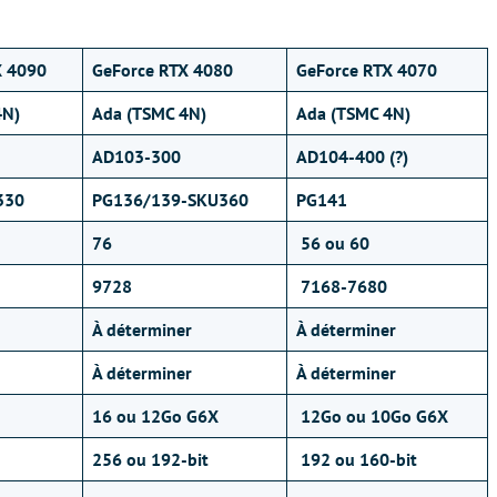
X 4090
GeForce RTX 4080
GeForce RTX 4070
4N)
Ada (TSMC 4N)
Ada (TSMC 4N)
AD103-300
AD104-400 (?)
330
PG136/139-SKU360
PG141
76
56 ou 60
9728
7168-7680
À déterminer
À déterminer
À déterminer
À déterminer
16 ou 12Go G6X
12Go ou 10Go G6X
256 ou 192-bit
192 ou 160-bit