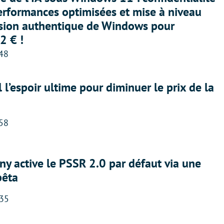
erformances optimisées et mise à niveau
rsion authentique de Windows pour
2 € !
:48
l l’espoir ultime pour diminuer le prix de la
:58
ny active le PSSR 2.0 par défaut via une
bêta
:35