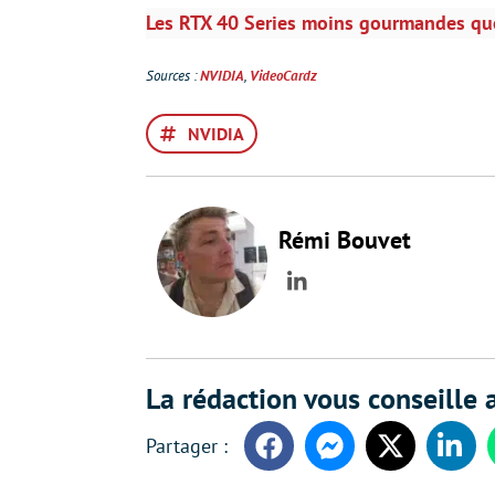
Les RTX 40 Series moins gourmandes que
Sources :
NVIDIA
,
VideoCardz
NVIDIA
Rémi Bouvet
LinkedIn
La rédaction vous conseille a
Facebook
Messenger
Twitter
Linke