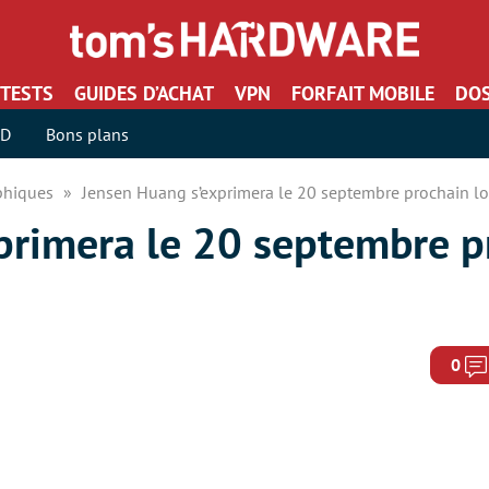
TESTS
GUIDES D’ACHAT
VPN
FORFAIT MOBILE
DOS
SD
Bons plans
aphiques
Jensen Huang s’exprimera le 20 septembre prochain lo
primera le 20 septembre p
0