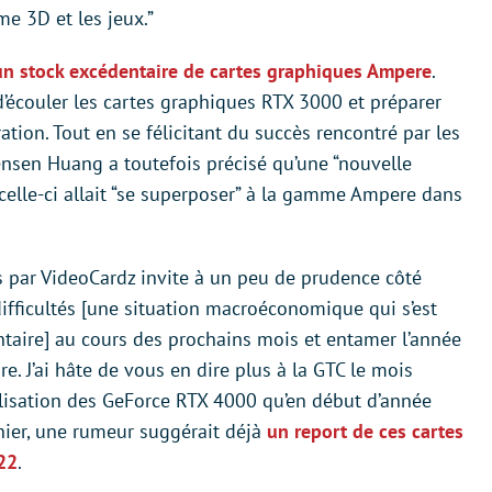
e 3D et les jeux.”
un stock excédentaire de cartes graphiques Ampere
.
n d’écouler les cartes graphiques RTX 3000 et préparer
ation. Tout en se félicitant du succès rencontré par les
nsen Huang a toutefois précisé qu’une “nouvelle
 celle-ci allait “se superposer” à la gamme Ampere dans
ts par VideoCardz invite à un peu de prudence côté
difficultés [une situation macroéconomique qui s’est
ntaire] au cours des prochains mois et entamer l’année
e. J’ai hâte de vous en dire plus à la GTC le mois
lisation des GeForce RTX 4000 qu’en début d’année
rnier, une rumeur suggérait déjà
un report de ces cartes
22
.