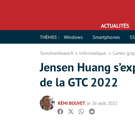
ACTUALITÉS
THÈMES :
Windows
Smartphones
S
Tomshardware.fr
Informatique
Cartes gr
Jensen Huang s’ex
de la GTC 2022
RÉMI BOUVET
, le 26 août 2022
Facebook
Twitter
Whatsapp
Reddit