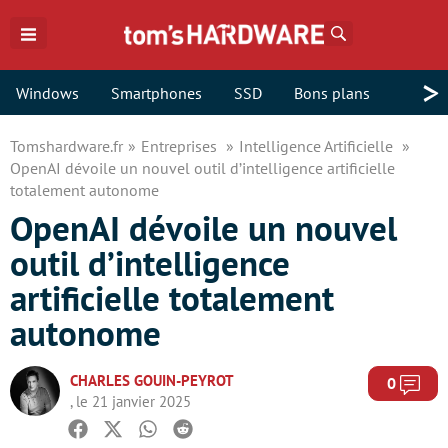
Rechercher
>
Windows
Smartphones
SSD
Bons plans
Tomshardware.fr
Entreprises
Intelligence Artificielle
OpenAI dévoile un nouvel outil d’intelligence artificielle
totalement autonome
OpenAI dévoile un nouvel
outil d’intelligence
artificielle totalement
autonome
CHARLES GOUIN-PEYROT
Com
0
, le 21 janvier 2025
Facebook
Twitter
Whatsapp
Reddit