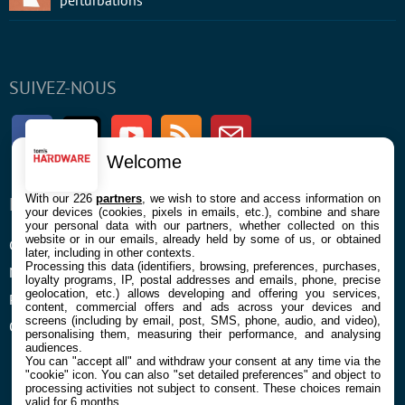
perturbations
SUIVEZ-NOUS
Facebook
Twitter
Youtube
RSS
Newsletter
Welcome
With our 226
partners
, we wish to store and access information on
ENTREPRISE
À PROPOS
your devices (cookies, pixels in emails, etc.), combine and share
your personal data with our partners, whether collected on this
website or in our emails, already held by some of us, or obtained
Confidentialité et Cookies
Contact
later, including in other contexts.
Processing this data (identifiers, browsing, preferences, purchases,
Mentions légales et CGU
loyalty programs, IP, postal addresses and emails, phone, precise
geolocation, etc.) allows developing and offering you services,
Préférences Cookies
content, commercial offers and ads across your devices and
screens (including by email, post, SMS, phone, audio, and video),
Qui sommes nous
personalising them, measuring their performance, and analysing
audiences.
You can "accept all" and withdraw your consent at any time via the
"cookie" icon
. You can also "set detailed preferences" and object to
processing activities not subject to consent. These choices remain
valid for 6 months.