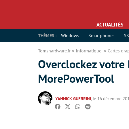
ACTUALITÉS
THÈMES :
Windows
Smartphones
S
Tomshardware.fr
Informatique
Cartes gr
Overclockez votre
MorePowerTool
YANNICK GUERRINI
, le 16 décembre 20
Facebook
Twitter
Whatsapp
Reddit