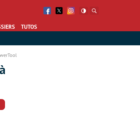
Facebook
Twitter
Facebook
Rechercher
SIERS
TUTOS
owerTool
à
Commentaires