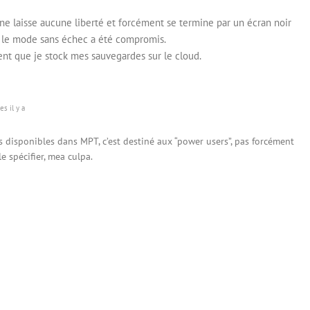
l ne laisse aucune liberté et forcément se termine par un écran noir
 le mode sans échec a été compromis.
nt que je stock mes sauvegardes sur le cloud.
s il y a
s disponibles dans MPT, c’est destiné aux “power users”, pas forcément
le spécifier, mea culpa.