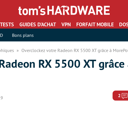
TESTS
GUIDES D’ACHAT
VPN
FORFAIT MOBILE
DOS
SD
Bons plans
aphiques
Overclockez votre Radeon RX 5500 XT grâce à MoreP
 Radeon RX 5500 XT grâce 
2
19