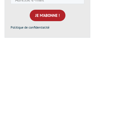
e-
mail
*
Politique de confidentialité