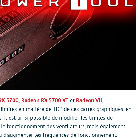
RX 5700, Radeon RX 5700 XT
et
Radeon VII
,
limites en matière de TDP de ces cartes graphiques, en
 Il est ainsi possible de modifier les limites de
 le fonctionnement des ventilateurs, mais également
du d’augmenter les fréquences de fonctionnement.