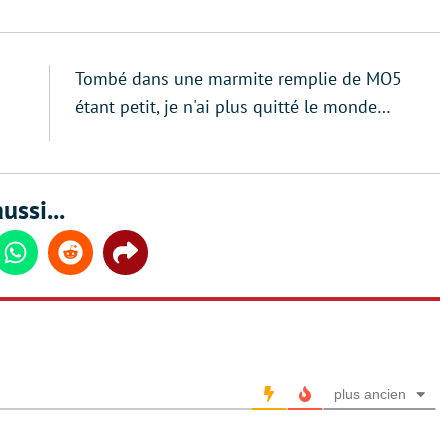
Tombé dans une marmite remplie de MO5
étant petit, je n'ai plus quitté le monde…
ussi...
din
Whatsapp
Reddit
Share
plus ancien