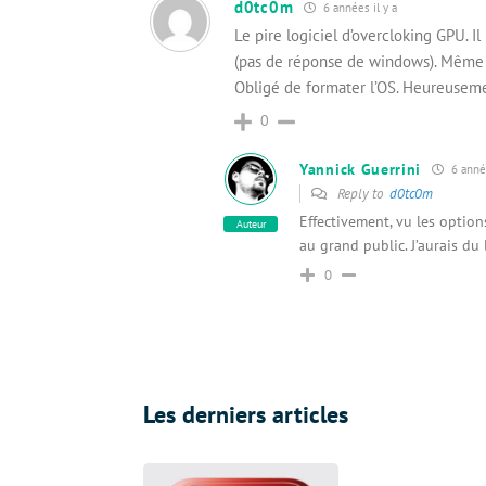
d0tc0m
6 années il y a
Le pire logiciel d’overcloking GPU. I
(pas de réponse de windows). Même
Obligé de formater l’OS. Heureuseme
0
Yannick Guerrini
6 année
Reply to
d0tc0m
Effectivement, vu les option
Auteur
au grand public. J’aurais du 
0
Les derniers articles