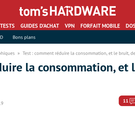
TESTS
GUIDES D’ACHAT
VPN
FORFAIT MOBILE
DOS
SD
Bons plans
aphiques
Test : comment réduire la consommation, et le bruit, d
uire la consommation, et l
11
19