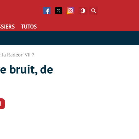
Facebook
Twitter
Facebook
Rechercher
SIERS
TUTOS
e la Radeon VII ?
e bruit, de
Commentaires