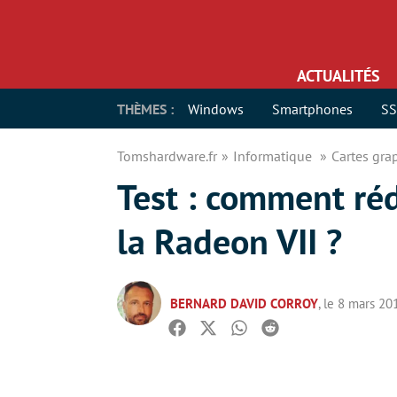
ACTUALITÉS
THÈMES :
Windows
Smartphones
S
Tomshardware.fr
Informatique
Cartes gr
Test : comment réd
la Radeon VII ?
BERNARD DAVID CORROY
, le 8 mars 20
Facebook
Twitter
Whatsapp
Reddit