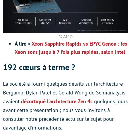
© AMD
À lire >
Xeon Sapphire Rapids vs EPYC Genoa : les
Xeon sont jusqu’à 7 fois plus rapides, selon Intel
192 cœurs à terme ?
La société a fourni quelques détails sur l’architecture
Bergamo. Dylan Patel et Gerald Wong de Semianalysis
avaient
décortiqué l’architecture Zen 4c
quelques jours
avant cette présentation ; nous vous invitons à
consulter notre précédente actu sur le sujet pour
davantage d’informations.