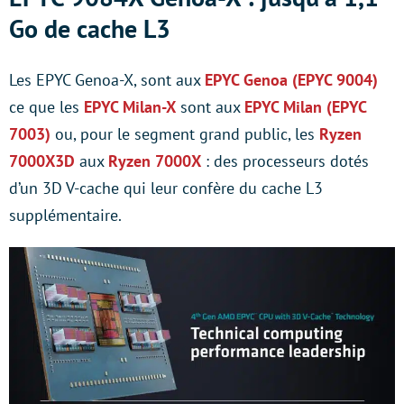
Go de cache L3
Les EPYC Genoa-X, sont aux
EPYC Genoa (EPYC 9004)
ce que les
EPYC Milan-X
sont aux
EPYC Milan (EPYC
7003)
ou, pour le segment grand public, les
Ryzen
7000X3D
aux
Ryzen 7000X
: des processeurs dotés
d’un 3D V-cache qui leur confère du cache L3
supplémentaire.