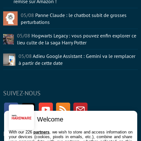
remise sur Amazon !
05/08
Panne Claude : le chatbot subit de grosses
perturbations
05/08
Hogwarts Legacy : vous pouvez enfin explorer ce
lieu culte de la saga Harry Potter
05/08
Adieu Google Assistant : Gemini va le remplacer
à partir de cette date
SUIVEZ-NOUS
Facebook
Twitter
Youtube
RSS
Newsletter
Welcome
With our 226
partners
, we wish to store and access information on
ENTREPRISE
À PROPOS
your devices (cookies, pixels in emails, etc.), combine and share