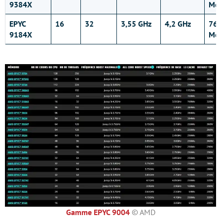
9384X
Mo
EPYC
16
32
3,55 GHz
4,2 GHz
76
9184X
Mo
Gamme EPYC 9004
© AMD