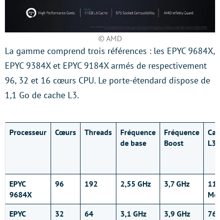
© AMD
La gamme comprend trois références : les EPYC 9684X,
EPYC 9384X et EPYC 9184X armés de respectivement
96, 32 et 16 cœurs CPU. Le porte-étendard dispose de
1,1 Go de cache L3.
Processeur
Cœurs
Threads
Fréquence
Fréquence
Cac
de base
Boost
L3
EPYC
96
192
2,55 GHz
3,7 GHz
11
9684X
Mo
EPYC
32
64
3,1 GHz
3,9 GHz
76