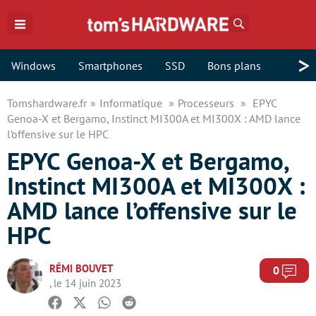
Rechercher
>
Windows
Smartphones
SSD
Bons plans
Tomshardware.fr
Informatique
Processeurs
EPYC
Genoa-X et Bergamo, Instinct MI300A et MI300X : AMD lance
l’offensive sur le HPC
EPYC Genoa-X et Bergamo,
Instinct MI300A et MI300X :
AMD lance l’offensive sur le
HPC
RÉMI BOUVET
Com
0
, le 14 juin 2023
Facebook
Twitter
Whatsapp
Reddit