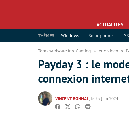
ACTUALITÉS
THÈMES :
Windows
Smartphones
S
Tomshardware.fr
Gaming
Jeux-vidéo
P
Payday 3 : le mode
connexion interne
VINCENT BONNAL
, le 25 juin 2024
Facebook
Twitter
Whatsapp
Reddit