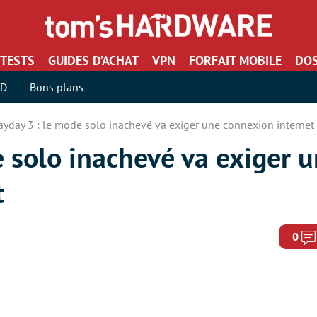
TESTS
GUIDES D’ACHAT
VPN
FORFAIT MOBILE
DOS
SD
Bons plans
ayday 3 : le mode solo inachevé va exiger une connexion internet
 solo inachevé va exiger 
t
0