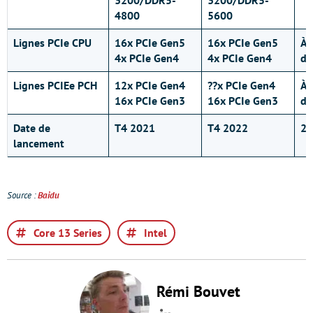
3200/DDR5-
3200/DDR5-
4800
5600
Lignes PCIe CPU
16x PCIe Gen5
16x PCIe Gen5
À
4x PCIe Gen4
4x PCIe Gen4
dé
Lignes PCIEe PCH
12x PCIe Gen4
??x PCIe Gen4
À
16x PCIe Gen3
16x PCIe Gen3
dé
Date de
T4 2021
T4 2022
20
lancement
Source :
Baidu
Core 13 Series
Intel
Rémi Bouvet