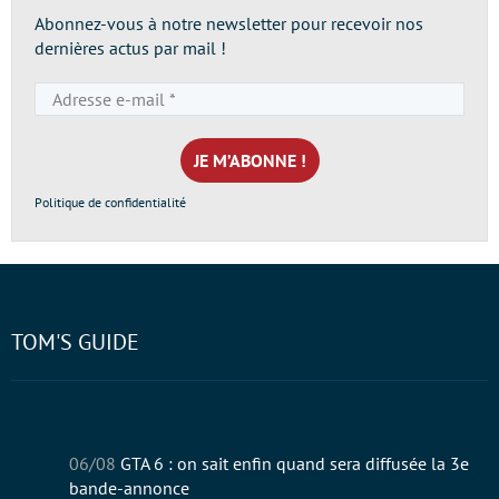
Abonnez-vous à notre newsletter pour recevoir nos
dernières actus par mail !
Adresse
e-
mail
*
Politique de confidentialité
TOM'S GUIDE
06/08
GTA 6 : on sait enfin quand sera diffusée la 3e
bande-annonce