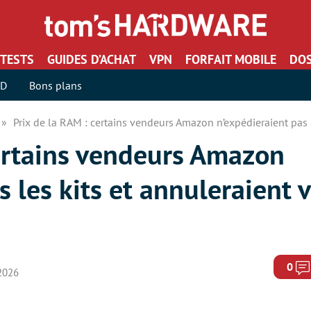
TESTS
GUIDES D’ACHAT
VPN
FORFAIT MOBILE
DOS
SD
Bons plans
Prix de la RAM : certains vendeurs Amazon n’expédieraient pas
certains vendeurs Amazon
s les kits et annuleraient 
0
 2026