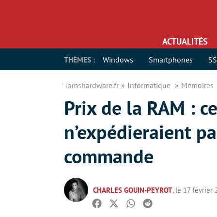
ACTUALITÉS
THÈMES :
Windows
Smartphones
S
Tomshardware.fr
Informatique
Mémoires
Prix de la RAM : 
n’expédieraient pa
commande
CHARLES GOUIN-PEYROT
, le 17 février
Facebook
Twitter
Whatsapp
Reddit