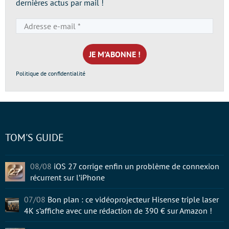
dernières actus par mail !
Adresse
e-
mail
*
Politique de confidentialité
TOM'S GUIDE
08/08
iOS 27 corrige enfin un problème de connexion
récurrent sur l’iPhone
07/08
Bon plan : ce vidéoprojecteur Hisense triple laser
4K s’affiche avec une rédaction de 390 € sur Amazon !