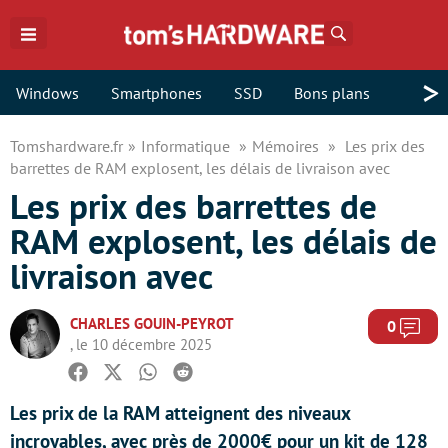
Rechercher
>
Windows
Smartphones
SSD
Bons plans
Tomshardware.fr
Informatique
Mémoires
Les prix des
barrettes de RAM explosent, les délais de livraison avec
Les prix des barrettes de
RAM explosent, les délais de
livraison avec
CHARLES GOUIN-PEYROT
Com
0
, le 10 décembre 2025
Facebook
Twitter
Whatsapp
Reddit
Les prix de la RAM atteignent des niveaux
incroyables, avec près de 2000€ pour un kit de 128