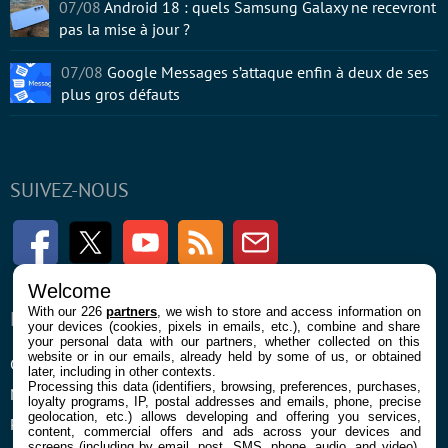
07/08
Android 18 : quels Samsung Galaxy ne recevront
pas la mise à jour ?
07/08
Google Messages s’attaque enfin à deux de ses
plus gros défauts
SUIVEZ-NOUS
Facebook
Twitter
Youtube
RSS
Newsletter
Welcome
With our 226
partners
, we wish to store and access information on
ENTREPRISE
À PROPOS
your devices (cookies, pixels in emails, etc.), combine and share
your personal data with our partners, whether collected on this
website or in our emails, already held by some of us, or obtained
Confidentialité et Cookies
Contact
later, including in other contexts.
Processing this data (identifiers, browsing, preferences, purchases,
Mentions légales et CGU
loyalty programs, IP, postal addresses and emails, phone, precise
geolocation, etc.) allows developing and offering you services,
Préférences Cookies
content, commercial offers and ads across your devices and
screens (including by email, post, SMS, phone, audio, and video),