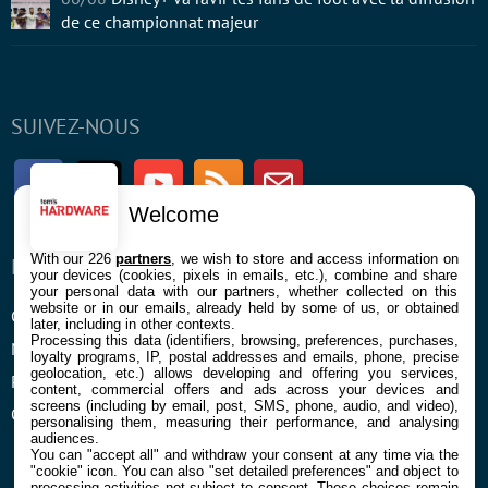
de ce championnat majeur
SUIVEZ-NOUS
Facebook
Twitter
Youtube
RSS
Newsletter
Welcome
With our 226
partners
, we wish to store and access information on
ENTREPRISE
À PROPOS
your devices (cookies, pixels in emails, etc.), combine and share
your personal data with our partners, whether collected on this
website or in our emails, already held by some of us, or obtained
Confidentialité et Cookies
Contact
later, including in other contexts.
Processing this data (identifiers, browsing, preferences, purchases,
Mentions légales et CGU
loyalty programs, IP, postal addresses and emails, phone, precise
geolocation, etc.) allows developing and offering you services,
Préférences Cookies
content, commercial offers and ads across your devices and
screens (including by email, post, SMS, phone, audio, and video),
Qui sommes nous
personalising them, measuring their performance, and analysing
audiences.
You can "accept all" and withdraw your consent at any time via the
"cookie" icon
. You can also "set detailed preferences" and object to
processing activities not subject to consent. These choices remain