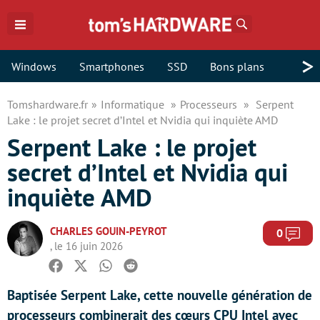
Rechercher
>
Windows
Smartphones
SSD
Bons plans
Tomshardware.fr
Informatique
Processeurs
Serpent
Lake : le projet secret d’Intel et Nvidia qui inquiète AMD
Serpent Lake : le projet
secret d’Intel et Nvidia qui
inquiète AMD
CHARLES GOUIN-PEYROT
Com
0
, le 16 juin 2026
Facebook
Twitter
Whatsapp
Reddit
Baptisée Serpent Lake, cette nouvelle génération de
processeurs combinerait des cœurs CPU Intel avec