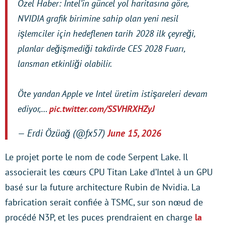
Özel Haber: Intel’in güncel yol haritasına göre,
NVIDIA grafik birimine sahip olan yeni nesil
işlemciler için hedeflenen tarih 2028 ilk çeyreği,
planlar değişmediği takdirde CES 2028 Fuarı,
lansman etkinliği olabilir.
Öte yandan Apple ve Intel üretim istişareleri devam
ediyor,…
pic.twitter.com/SSVHRXHZyJ
— Erdi Özüağ (@fx57)
June 15, 2026
Le projet porte le nom de code Serpent Lake. Il
associerait les cœurs CPU Titan Lake d’Intel à un GPU
basé sur la future architecture Rubin de Nvidia. La
fabrication serait confiée à TSMC, sur son nœud de
procédé N3P, et les puces prendraient en charge
la