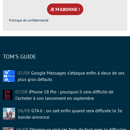
mail
*
Politique de confidentialité
TOM'S GUIDE
07/08
Google Messages s’attaque enfin à deux de ses
plus gros défauts
07/08
iPhone 18 Pro : pourquoi il sera difficile de
l’acheter à son lancement en septembre
06/08
GTA 6 : on sait enfin quand sera diffusée la 3e
bande-annonce
06/08
Disney+ va ravir les fans de foot avec la diffusion