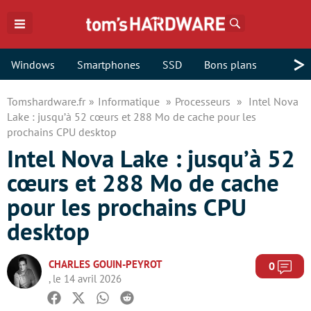
Rechercher
>
Windows
Smartphones
SSD
Bons plans
Tomshardware.fr
Informatique
Processeurs
Intel Nova
Lake : jusqu’à 52 cœurs et 288 Mo de cache pour les
prochains CPU desktop
Intel Nova Lake : jusqu’à 52
cœurs et 288 Mo de cache
pour les prochains CPU
desktop
CHARLES GOUIN-PEYROT
Com
0
, le 14 avril 2026
Facebook
Twitter
Whatsapp
Reddit