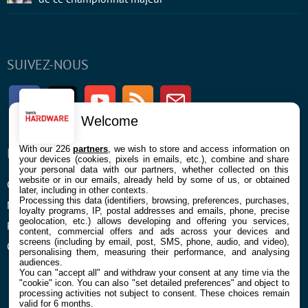
SUIVEZ-NOUS
Facebook
Twitter
Youtube
RSS
Newsletter
Welcome
With our 226
partners
, we wish to store and access information on
ENTREPRISE
À PROPOS
your devices (cookies, pixels in emails, etc.), combine and share
your personal data with our partners, whether collected on this
website or in our emails, already held by some of us, or obtained
Confidentialité et Cookies
Contact
later, including in other contexts.
Processing this data (identifiers, browsing, preferences, purchases,
Mentions légales et CGU
loyalty programs, IP, postal addresses and emails, phone, precise
geolocation, etc.) allows developing and offering you services,
Préférences Cookies
content, commercial offers and ads across your devices and
screens (including by email, post, SMS, phone, audio, and video),
Qui sommes nous
personalising them, measuring their performance, and analysing
audiences.
You can "accept all" and withdraw your consent at any time via the
"cookie" icon
. You can also "set detailed preferences" and object to
processing activities not subject to consent. These choices remain
valid for 6 months.