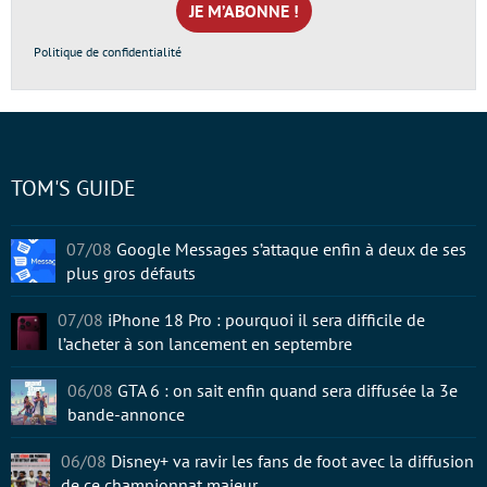
*
Politique de confidentialité
TOM'S GUIDE
07/08
Google Messages s’attaque enfin à deux de ses
plus gros défauts
07/08
iPhone 18 Pro : pourquoi il sera difficile de
l’acheter à son lancement en septembre
06/08
GTA 6 : on sait enfin quand sera diffusée la 3e
bande-annonce
06/08
Disney+ va ravir les fans de foot avec la diffusion
de ce championnat majeur