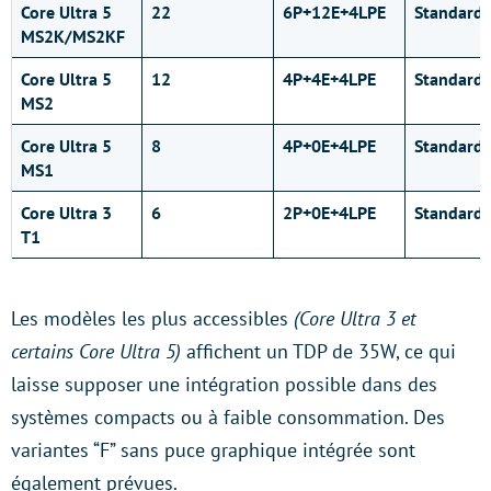
Core Ultra 5
22
6P+12E+4LPE
Standard
MS2K/MS2KF
Core Ultra 5
12
4P+4E+4LPE
Standard
MS2
Core Ultra 5
8
4P+0E+4LPE
Standard
MS1
Core Ultra 3
6
2P+0E+4LPE
Standard
T1
Les modèles les plus accessibles
(Core Ultra 3 et
certains Core Ultra 5)
affichent un TDP de 35W, ce qui
laisse supposer une intégration possible dans des
systèmes compacts ou à faible consommation. Des
variantes “F” sans puce graphique intégrée sont
également prévues.