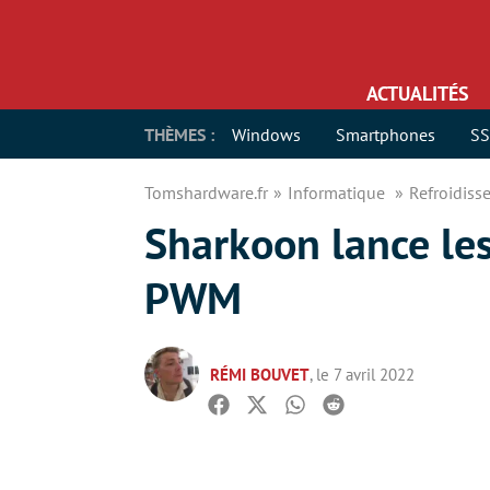
ACTUALITÉS
THÈMES :
Windows
Smartphones
S
Tomshardware.fr
Informatique
Refroidis
Sharkoon lance les
PWM
RÉMI BOUVET
, le 7 avril 2022
Facebook
Twitter
Whatsapp
Reddit