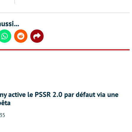
ussi...
din
Whatsapp
Reddit
Share
ny active le PSSR 2.0 par défaut via une
bêta
:35