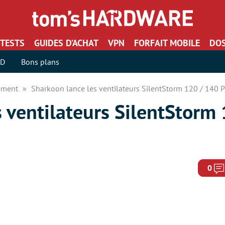
TESTS
GUIDES D’ACHAT
VPN
FORFAIT MOBILE
DOS
SD
Bons plans
sement
Sharkoon lance les ventilateurs SilentStorm 120 / 140
 ventilateurs SilentStorm
0