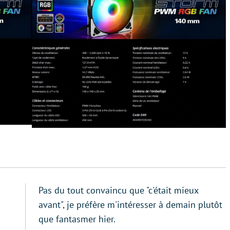
Pas du tout convaincu que "c'était mieux
avant", je préfère m'intéresser à demain plutôt
que fantasmer hier.