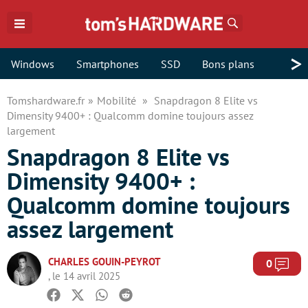
Rechercher
>
Windows
Smartphones
SSD
Bons plans
Tomshardware.fr
Mobilité
Snapdragon 8 Elite vs
Dimensity 9400+ : Qualcomm domine toujours assez
largement
Snapdragon 8 Elite vs
Dimensity 9400+ :
Qualcomm domine toujours
assez largement
CHARLES GOUIN-PEYROT
Com
0
, le 14 avril 2025
Facebook
Twitter
Whatsapp
Reddit