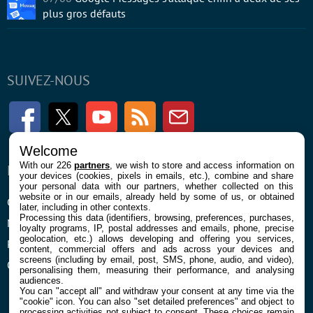
plus gros défauts
SUIVEZ-NOUS
Facebook
Twitter
Youtube
RSS
Newsletter
Welcome
With our 226
partners
, we wish to store and access information on
ENTREPRISE
À PROPOS
your devices (cookies, pixels in emails, etc.), combine and share
your personal data with our partners, whether collected on this
website or in our emails, already held by some of us, or obtained
Confidentialité et Cookies
Contact
later, including in other contexts.
Processing this data (identifiers, browsing, preferences, purchases,
Mentions légales et CGU
loyalty programs, IP, postal addresses and emails, phone, precise
geolocation, etc.) allows developing and offering you services,
Préférences Cookies
content, commercial offers and ads across your devices and
screens (including by email, post, SMS, phone, audio, and video),
Qui sommes nous
personalising them, measuring their performance, and analysing
audiences.
You can "accept all" and withdraw your consent at any time via the
"cookie" icon
. You can also "set detailed preferences" and object to
processing activities not subject to consent. These choices remain