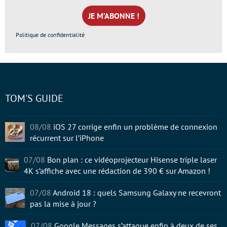
mail
*
Politique de confidentialité
TOM'S GUIDE
08/08
iOS 27 corrige enfin un problème de connexion
récurrent sur l’iPhone
07/08
Bon plan : ce vidéoprojecteur Hisense triple laser
4K s’affiche avec une rédaction de 390 € sur Amazon !
07/08
Android 18 : quels Samsung Galaxy ne recevront
pas la mise à jour ?
07/08
Google Messages s’attaque enfin à deux de ses