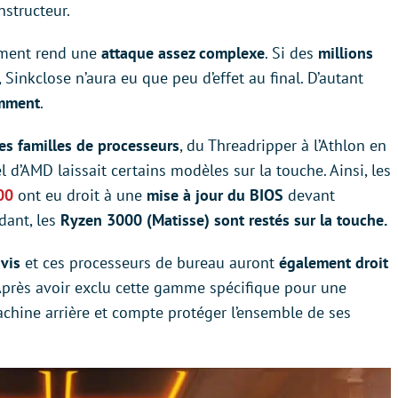
nstructeur.
ment rend une
attaque assez complexe
. Si des
millions
inkclose n’aura eu que peu d’effet au final. D’autant
emment
.
les familles de processeurs
, du Threadripper à l’Athlon en
el d’AMD laissait certains modèles sur la touche. Ainsi, les
00
ont eu droit à une
mise à jour du BIOS
devant
dant, les
Ryzen 3000 (Matisse) sont restés sur la touche.
vis
et ces processeurs de bureau auront
également droit
Après avoir exclu cette gamme spécifique pour une
machine arrière et compte protéger l’ensemble de ses