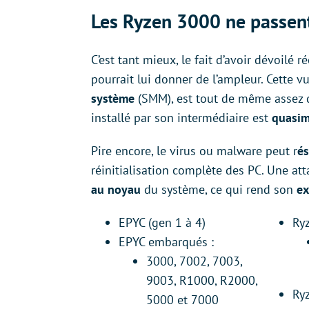
Les Ryzen 3000 ne passent
C’est tant mieux, le fait d’avoir dévoilé
pourrait lui donner de l’ampleur. Cette vu
système
(SMM), est tout de même assez 
installé par son intermédiaire est
quasim
Pire encore, le virus ou malware peut r
és
réinitialisation complète des PC. Une at
au noyau
du système, ce qui rend son
ex
EPYC (gen 1 à 4)
Ry
EPYC embarqués :
3000, 7002, 7003,
9003, R1000, R2000,
Ry
5000 et 7000