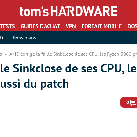
TESTS
GUIDES D’ACHAT
VPN
FORFAIT MOBILE
DOS
SD
Bons plans
rs
AMD corrige la faille Sinkclose de ses CPU, les Ryzen 3000 pr
lle Sinkclose de ses CPU, l
ussi du patch
0