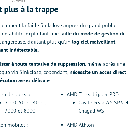
©AMD
 plus à la trappe
 récemment la faille Sinkclose auprès du grand public
lnérabilité, exploitant une f
aille du mode de gestion du
dangereuse, d’autant plus qu’un
logiciel malveillant
ent indétectable.
ister à toute tentative de suppression
, même après une
taque via Sinkclose, cependant,
nécessite un accès direct
écution assez délicate.
zen de bureau :
AMD Threadripper PRO :
3000, 5000, 4000,
Castle Peak WS SP3 et
7000 et 8000
Chagall WS
zen mobiles :
AMD Athlon :