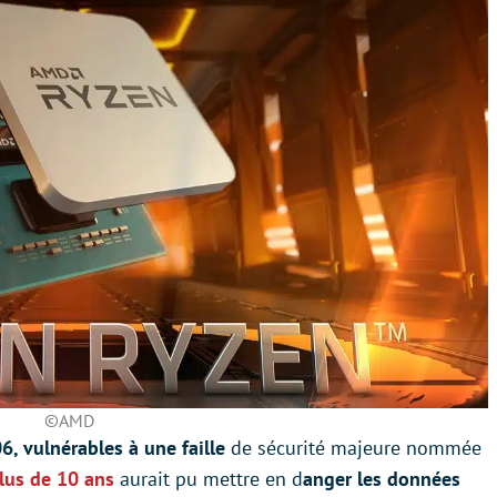
©AMD
6, vulnérables à une faille
de sécurité majeure nommée
plus de 10 ans
aurait pu mettre en d
anger les données