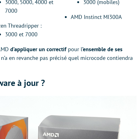
3000, 5000, 4000 et
3000 (mobiles)
7000
AMD Instinct MI300A
zen Threadripper :
3000 et 7000
d’AMD
d’appliquer un correctif
pour l
’ensemble de ses
 n’a en revanche pas précisé quel microcode contiendra
are à jour ?