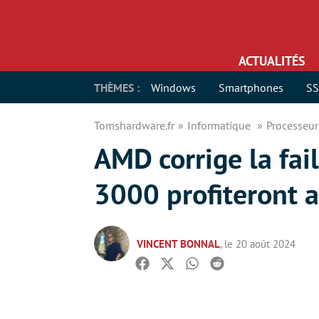
ACTUALITÉS
THÈMES :
Windows
Smartphones
S
Tomshardware.fr
Informatique
Processeu
AMD corrige la fai
3000 profiteront a
VINCENT BONNAL
, le 20 août 2024
Facebook
Twitter
Whatsapp
Reddit