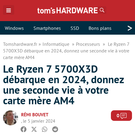
Rechercher
>
Windows
Smartphones
SSD
Bons plans
Tomshardware.fr
Informatique
Processeurs
Le Ryzen 7
5700X3D débarque en 2024, donnez une seconde vie à votre
carte mère AM4
Le Ryzen 7 5700X3D
débarque en 2024, donnez
une seconde vie à votre
carte mère AM4
RÉMI BOUVET
Com
0
, le 5 janvier 2024
Facebook
Twitter
Whatsapp
Reddit