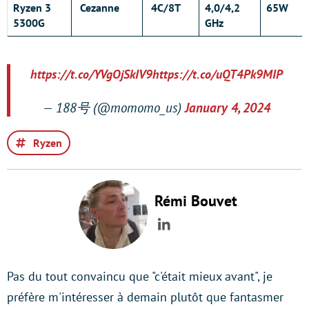
Ryzen 3
Cezanne
4C/8T
4,0/4,2
65W
5300G
GHz
https://t.co/YVgOjSkIV9
https://t.co/uQT4Pk9MIP
— 188号 (@momomo_us)
January 4, 2024
Ryzen
Rémi Bouvet
LinkedIn
Pas du tout convaincu que "c'était mieux avant", je
préfère m'intéresser à demain plutôt que fantasmer