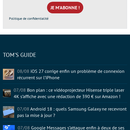
mail
*
Politique de confidentialité
TOM'S GUIDE
08/08
iOS 27 corrige enfin un problème de connexion
récurrent sur l’iPhone
07/08
Bon plan : ce vidéoprojecteur Hisense triple laser
4K s’affiche avec une rédaction de 390 € sur Amazon !
07/08
Android 18 : quels Samsung Galaxy ne recevront
pas la mise à jour ?
07/08
Google Messages s’attaque enfin à deux de ses