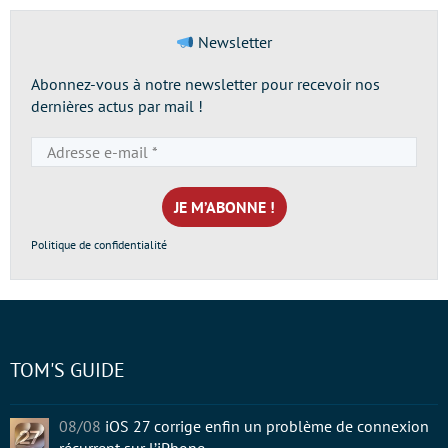
Newsletter
Abonnez-vous à notre newsletter pour recevoir nos
dernières actus par mail !
Adresse
e-
mail
*
Politique de confidentialité
TOM'S GUIDE
08/08
iOS 27 corrige enfin un problème de connexion
récurrent sur l’iPhone