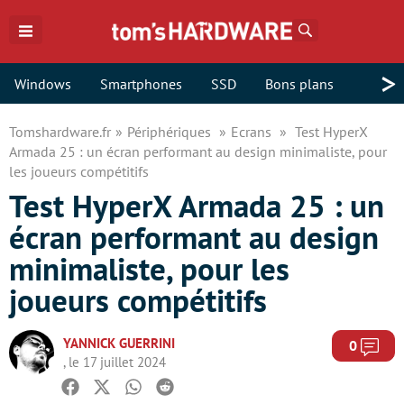
Rechercher
>
Windows
Smartphones
SSD
Bons plans
Tomshardware.fr
Périphériques
Ecrans
Test HyperX
Armada 25 : un écran performant au design minimaliste, pour
les joueurs compétitifs
Test HyperX Armada 25 : un
écran performant au design
minimaliste, pour les
joueurs compétitifs
YANNICK GUERRINI
Com
0
, le 17 juillet 2024
Facebook
Twitter
Whatsapp
Reddit