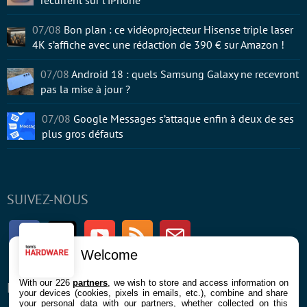
07/08
Bon plan : ce vidéoprojecteur Hisense triple laser
4K s’affiche avec une rédaction de 390 € sur Amazon !
07/08
Android 18 : quels Samsung Galaxy ne recevront
pas la mise à jour ?
07/08
Google Messages s’attaque enfin à deux de ses
plus gros défauts
SUIVEZ-NOUS
Facebook
Twitter
Youtube
RSS
Newsletter
Welcome
With our 226
partners
, we wish to store and access information on
ENTREPRISE
À PROPOS
your devices (cookies, pixels in emails, etc.), combine and share
your personal data with our partners, whether collected on this